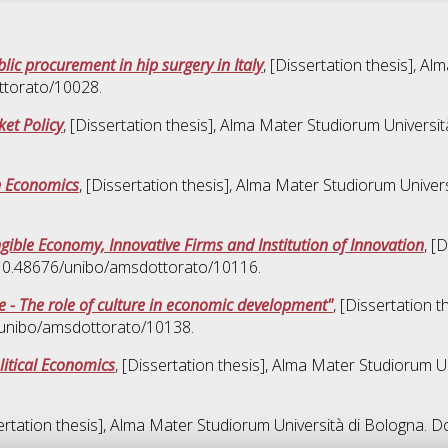
blic procurement in hip surgery in Italy
, [Dissertation thesis], A
ttorato/10028.
et Policy
, [Dissertation thesis], Alma Mater Studiorum Universit
n Economics
, [Dissertation thesis], Alma Mater Studiorum Univers
gible Economy, Innovative Firms and Institution of Innovation
, [
I 10.48676/unibo/amsdottorato/10116.
 - The role of culture in economic development"
, [Dissertation 
6/unibo/amsdottorato/10138.
litical Economics
, [Dissertation thesis], Alma Mater Studiorum U
sertation thesis], Alma Mater Studiorum Università di Bologna. Do