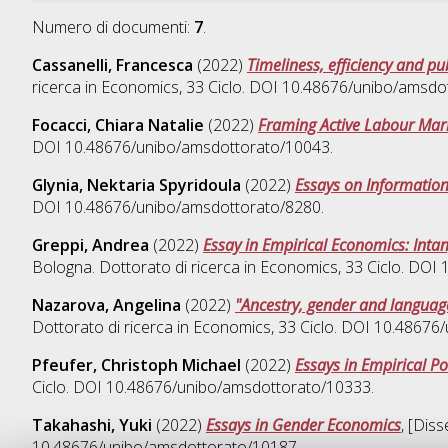
Numero di documenti:
7
.
Cassanelli, Francesca
(2022)
Timeliness, efficiency and pu
ricerca in
Economics
, 33 Ciclo. DOI 10.48676/unibo/amsdo
Focacci, Chiara Natalie
(2022)
Framing Active Labour Mark
DOI 10.48676/unibo/amsdottorato/10043.
Glynia, Nektaria Spyridoula
(2022)
Essays on Informatio
DOI 10.48676/unibo/amsdottorato/8280.
Greppi, Andrea
(2022)
Essay in Empirical Economics: Intan
Bologna. Dottorato di ricerca in
Economics
, 33 Ciclo. DO
Nazarova, Angelina
(2022)
"Ancestry, gender and language
Dottorato di ricerca in
Economics
, 33 Ciclo. DOI 10.4867
Pfeufer, Christoph Michael
(2022)
Essays in Empirical Po
Ciclo. DOI 10.48676/unibo/amsdottorato/10333.
Takahashi, Yuki
(2022)
Essays in Gender Economics
, [Dis
10.48676/unibo/amsdottorato/10187.