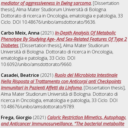
mediator of aggressiveness in Ewing sarcoma
, [Dissertation
thesis], Alma Mater Studiorum Università di Bologna.
Dottorato di ricerca in
Oncologia, ematologia e patologia
, 33
Ciclo. DOI 10.48676/unibo/amsdottorato/9636.
Carbo Meix, Anna
(2021)
In-Depth Analysis Of Metabolic
Phenotype By Studying Age- And Sex-Related Features Of Type 2
Diabetes
, [Dissertation thesis], Alma Mater Studiorum
Università di Bologna. Dottorato di ricerca in
Oncologia,
ematologia e patologia
, 33 Ciclo. DOI
10.6092/unibo/amsdottorato/9660.
Casadei, Beatrice
(2021)
Ruolo del Microbiota Intestinale
Nella Risposta al Trattamento con Anticorpi anti Checkpoints
Immunitari in Pazienti Affetti da Linfoma
, [Dissertation thesis],
Alma Mater Studiorum Università di Bologna. Dottorato di
ricerca in
Oncologia, ematologia e patologia
, 33 Ciclo. DOI
10.48676/unibo/amsdottorato/9789.
Frega, Giorgio
(2021)
Caloric Restriction Mimetics, Autophagy,
and Anticancer Immunosurveillance. “The bacterial metabolite