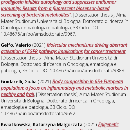
prodigiosin inhibits autophagy and suppresses antitumor
immunity. Results from a fluorescent biosensor-based
screening of bacterial metabolites”
, [Dissertation thesis], Alma
Mater Studiorum Università di Bologna. Dottorato di ricerca in
Oncologia, ematologia e patologia
, 33 Ciclo. DOI
10.48676/unibo/amsdottorato/9967.
Gelfo, Valerio
(2021)
Molecular mechanisms driving aberrant
activation of EGFR pathway: implications for cancer treatment
,
[Dissertation thesis], Alma Mater Studiorum Università di
Bologna. Dottorato di ricerca in
Oncologia, ematologia e
patologia
, 33 Ciclo. DOI 10.48676/unibo/amsdottorato/9888.
Guidarelli, Giulia
(2021)
Body composition in 65+ European
population: a focus on inflammatory and metabolic markers in
healthy and frail
, [Dissertation thesis], Alma Mater Studiorum
Università di Bologna. Dottorato di ricerca in
Oncologia,
ematologia e patologia
, 33 Ciclo. DOI
10.48676/unibo/amsdottorato/9692.
Kwiatkowska, Katarzyna Malgorzata
(2021)
Epigenetic