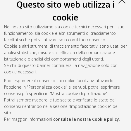
Questo sito web utilizza i
10.6092/unibo/amsdottorato/9504.
cookie
Rombi, Barbara
(2021)
Proton radiotherapy: a therapeutic
opportunity for pediatric brain tumor patients
, [Dissertation
Nel nostro sito utilizziamo sia cookie tecnici necessari per il suo
thesis], Alma Mater Studiorum Università di Bologna.
funzionamento, sia cookie e altri strumenti di tracciamento
Dottorato di ricerca in
Oncologia, ematologia e patologia
, 33
facoltativi che potrai attivare solo con il tuo consenso.
Ciclo. DOI 10.48676/unibo/amsdottorato/9567.
Cookie e altri strumenti di tracciamento facoltativi sono usati per
analisi statistiche, misure sull'efficacia della comunicazione
Questa lista e' stata generata il
Fri Aug 7 20:42:04 2026 CEST
.
istituzionale e analisi dei comportamenti degli utenti.
Se chiudi questo banner continuerai la navigazione solo con i
cookie necessari.
Atom
Puoi esprimere il consenso sui cookie facoltativi attivando
Rss 1.0
l'opzione in "Personalizza cookie" e, se vuoi, potrai esprimere
consensi più specifici in "Mostra cookie di profilazione".
Rss 2.0
Potrai sempre rivedere le tue scelte e verificare lo stato dei
consensi rientrando nella sezione "Impostazione cookie" del
AMS Dottorato
sito.
Per maggiori informazioni
consulta la nostra Cookie policy
.
ISSN: 2038-7946
Servizio implementato e gestito da
AlmaDL