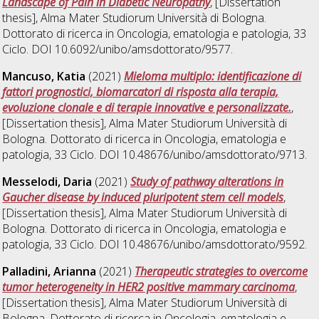
Landscape of Pain in Diabetic Neuropathy
, [Dissertation
thesis], Alma Mater Studiorum Università di Bologna.
Dottorato di ricerca in
Oncologia, ematologia e patologia
, 33
Ciclo. DOI 10.6092/unibo/amsdottorato/9577.
Mancuso, Katia
(2021)
Mieloma multiplo: identificazione di
fattori prognostici, biomarcatori di risposta alla terapia,
evoluzione clonale e di terapie innovative e personalizzate.
,
[Dissertation thesis], Alma Mater Studiorum Università di
Bologna. Dottorato di ricerca in
Oncologia, ematologia e
patologia
, 33 Ciclo. DOI 10.48676/unibo/amsdottorato/9713.
Messelodi, Daria
(2021)
Study of pathway alterations in
Gaucher disease by induced pluripotent stem cell models
,
[Dissertation thesis], Alma Mater Studiorum Università di
Bologna. Dottorato di ricerca in
Oncologia, ematologia e
patologia
, 33 Ciclo. DOI 10.48676/unibo/amsdottorato/9592.
Palladini, Arianna
(2021)
Therapeutic strategies to overcome
tumor heterogeneity in HER2 positive mammary carcinoma
,
[Dissertation thesis], Alma Mater Studiorum Università di
Bologna. Dottorato di ricerca in
Oncologia, ematologia e