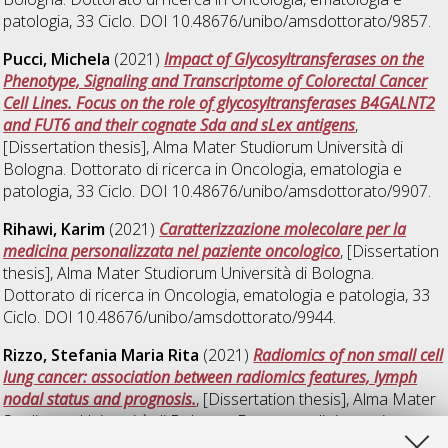
patologia
, 33 Ciclo. DOI 10.48676/unibo/amsdottorato/9857.
Pucci, Michela
(2021)
Impact of Glycosyltransferases on the
Phenotype, Signaling and Transcriptome of Colorectal Cancer
Cell Lines. Focus on the role of glycosyltransferases B4GALNT2
and FUT6 and their cognate Sda and sLex antigens
,
[Dissertation thesis], Alma Mater Studiorum Università di
Bologna. Dottorato di ricerca in
Oncologia, ematologia e
patologia
, 33 Ciclo. DOI 10.48676/unibo/amsdottorato/9907.
Rihawi, Karim
(2021)
Caratterizzazione molecolare per la
medicina personalizzata nel paziente oncologico
, [Dissertation
thesis], Alma Mater Studiorum Università di Bologna.
Dottorato di ricerca in
Oncologia, ematologia e patologia
, 33
Ciclo. DOI 10.48676/unibo/amsdottorato/9944.
Rizzo, Stefania Maria Rita
(2021)
Radiomics of non small cell
lung cancer: association between radiomics features, lymph
nodal status and prognosis.
, [Dissertation thesis], Alma Mater
Studiorum Università di Bologna. Dottorato di ricerca in
Oncologia, ematologia e patologia
, 33 Ciclo. DOI