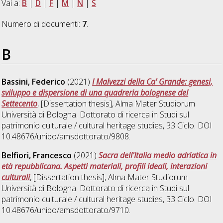
Vai a:
B
|
D
|
F
|
M
|
N
|
S
Numero di documenti:
7
.
B
Bassini, Federico
(2021)
I Malvezzi della Ca' Grande: genesi,
sviluppo e dispersione di una quadreria bolognese del
Settecento
, [Dissertation thesis], Alma Mater Studiorum
Università di Bologna. Dottorato di ricerca in
Studi sul
patrimonio culturale / cultural heritage studies
, 33 Ciclo. DOI
10.48676/unibo/amsdottorato/9808.
Belfiori, Francesco
(2021)
Sacra dell'Italia medio adriatica in
età repubblicana. Aspetti materiali, profili ideali, interazioni
culturali
, [Dissertation thesis], Alma Mater Studiorum
Università di Bologna. Dottorato di ricerca in
Studi sul
patrimonio culturale / cultural heritage studies
, 33 Ciclo. DOI
10.48676/unibo/amsdottorato/9710.