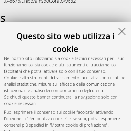
10.48676/unibo/amsdottorato/9682.
S
Questo sito web utilizza i
Shao, Kangchunzi
(2021)
A history and development of
conservation and restoration in Europe and in China
,
cookie
[Dissertation thesis], Alma Mater Studiorum Università di
Bologna. Dottorato di ricerca in
Studi sul patrimonio culturale
Nel nostro sito utilizziamo sia cookie tecnici necessari per il suo
/ cultural heritage studies
, 31 Ciclo. DOI
funzionamento, sia cookie e altri strumenti di tracciamento
10.6092/unibo/amsdottorato/9506.
facoltativi che potrai attivare solo con il tuo consenso.
Cookie e altri strumenti di tracciamento facoltativi sono usati per
Questa lista e' stata generata il
Sat Aug 8 20:41:06 2026
analisi statistiche, misure sull'efficacia della comunicazione
CEST
.
istituzionale e analisi dei comportamenti degli utenti.
Se chiudi questo banner continuerai la navigazione solo con i
cookie necessari.
Atom
Puoi esprimere il consenso sui cookie facoltativi attivando
Rss 1.0
l'opzione in "Personalizza cookie" e, se vuoi, potrai esprimere
consensi più specifici in "Mostra cookie di profilazione".
Rss 2.0