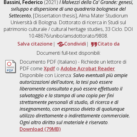
Bassini, Federico
(2021)
I Malvezzi della Ca' Grande: genesi,
sviluppo e dispersione di una quadreria bolognese del
Settecento
, [Dissertation thesis], Alma Mater Studiorum
Università di Bologna. Dottorato di ricerca in
Studi sul
patrimonio culturale / cultural heritage studies
, 33 Ciclo. DOI
10.48676/unibo/amsdottorato/9808.
Salva citazione
Condividi
Citato da
Documenti full-text disponibili:
Documento PDF
(Italiano) - Richiede un lettore di
PDF come
Xpdf
o
Adobe Acrobat Reader
Disponibile con Licenza:
Salvo eventuali più ampie
autorizzazioni dell'autore, la tesi può essere
liberamente consultata e può essere effettuato il
salvataggio e la stampa di una copia per fini
strettamente personali di studio, di ricerca e di
insegnamento, con espresso divieto di qualunque
utilizzo direttamente o indirettamente commerciale.
Ogni altro diritto sul materiale è riservato
.
Download (79MB)