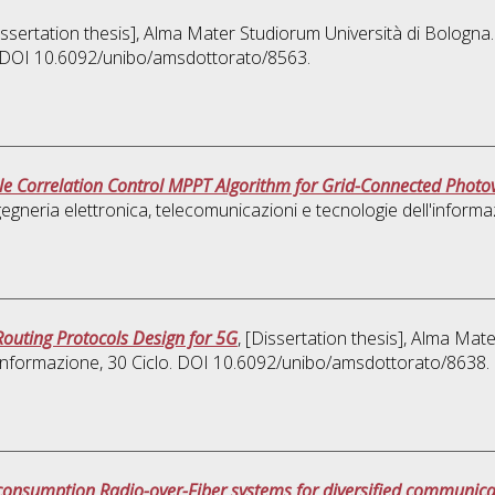
Dissertation thesis], Alma Mater Studiorum Università di Bologna.
o. DOI 10.6092/unibo/amsdottorato/8563.
le Correlation Control MPPT Algorithm for Grid-Connected Photov
gegneria elettronica, telecomunicazioni e tecnologie dell'inform
outing Protocols Design for 5G
, [Dissertation thesis], Alma Mat
'informazione
, 30 Ciclo. DOI 10.6092/unibo/amsdottorato/8638.
consumption Radio-over-Fiber systems for diversified communica