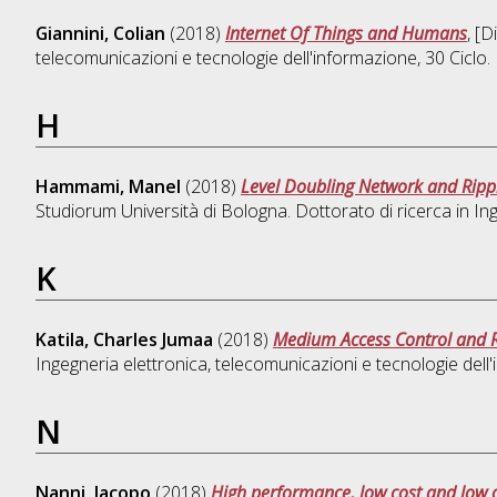
Giannini, Colian
(2018)
Internet Of Things and Humans
, [
telecomunicazioni e tecnologie dell'informazione
, 30 Cicl
H
Hammami, Manel
(2018)
Level Doubling Network and Ripp
Studiorum Università di Bologna. Dottorato di ricerca in
In
K
Katila, Charles Jumaa
(2018)
Medium Access Control and R
Ingegneria elettronica, telecomunicazioni e tecnologie dell
N
Nanni, Jacopo
(2018)
High performance, low cost and low 