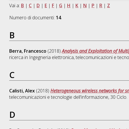
Vai a:
B
|
C
|
D
|
E
|
F
|
G
|
H
|
K
|
N
|
P
|
R
|
Z
Numero di documenti:
14
.
B
Berra, Francesco
(2018)
Analysis and Exploitation of Multi
ricerca in
Ingegneria elettronica, telecomunicazioni e tecno
C
Calisti, Alex
(2018)
Heterogeneous wireless networks for sm
telecomunicazioni e tecnologie dell'informazione
, 30 Cicl
D