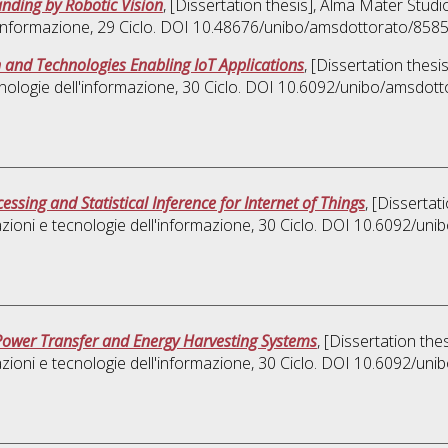
ding by Robotic Vision
, [Dissertation thesis], Alma Mater Studi
'informazione
, 29 Ciclo. DOI 10.48676/unibo/amsdottorato/8585
 and Technologies Enabling IoT Applications
, [Dissertation thes
nologie dell'informazione
, 30 Ciclo. DOI 10.6092/unibo/amsdott
essing and Statistical Inference for Internet of Things
, [Disserta
zioni e tecnologie dell'informazione
, 30 Ciclo. DOI 10.6092/un
Power Transfer and Energy Harvesting Systems
, [Dissertation th
zioni e tecnologie dell'informazione
, 30 Ciclo. DOI 10.6092/un