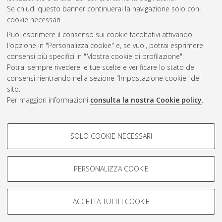
Se chiudi questo banner continuerai la navigazione solo con i
cookie necessari.
Atom
Puoi esprimere il consenso sui cookie facoltativi attivando
Rss 1.0
l'opzione in "Personalizza cookie" e, se vuoi, potrai esprimere
consensi più specifici in "Mostra cookie di profilazione".
Rss 2.0
Potrai sempre rivedere le tue scelte e verificare lo stato dei
consensi rientrando nella sezione "Impostazione cookie" del
AMS Dottorato
sito.
Per maggiori informazioni
consulta la nostra Cookie policy
.
ISSN: 2038-7946
Servizio implementato e gestito da
AlmaDL
Impostazioni Cookie
COOKIE DI PROFILAZIONE -
SOLO COOKIE NECESSARI
Informativa sulla privacy
FACOLTATIVI
Condizioni d’uso del sito
Si tratta di cookie utilizzati per analizzare le caratteristiche della
navigazione degli utenti, creare profili in base al loro comportamento
PERSONALIZZA COOKIE
sul sito, per analisi di marketing.
Mostra cookie di profilazione
ACCETTA TUTTI I COOKIE
Google/Youtube Video
© ALMA MATER STUDIORUM - Università di Bologna, 2007-2026.
COOKIE TECNICI - NECESSARI