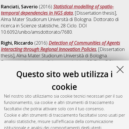
Ranciati, Saverio
(2016)
Statistical modelling of spatio-
temporal dependencies in NGS data
, [Dissertation thesis],
Alma Mater Studiorum Università di Bologna. Dottorato di
ricerca in
Scienze statistiche
, 28 Ciclo. DOI
10.6092/unibo/amsdottorato/7680.
Righi, Riccardo
(2016)
Detection of Communities of Agents
Interacting through Regional Innovation Policies
, [Dissertation
thesis], Alma Mater Studiorum Università di Bologna.
Dottorato di ricerca in
Scienze statistiche
, 28 Ciclo. DOI
10.6092/unibo/amsdottorato/7251.
Questo sito web utilizza i
Stacchini, Annalisa
(2016)
Predicting Nominal Data in
cookie
Presence of Poor Information. An Application to Air Tickets
,
[Dissertation thesis], Alma Mater Studiorum Università di
Nel nostro sito utilizziamo sia cookie tecnici necessari per il suo
Bologna. Dottorato di ricerca in
Scienze statistiche
, 28 Ciclo.
funzionamento, sia cookie e altri strumenti di tracciamento
DOI 10.6092/unibo/amsdottorato/7242.
facoltativi che potrai attivare solo con il tuo consenso.
Cookie e altri strumenti di tracciamento facoltativi sono usati per
Questa lista e' stata generata il
Sat Aug 8 20:41:32 2026
analisi statistiche, misure sull'efficacia della comunicazione
CEST
.
istituzionale e analisi dei comportamenti degli utenti.