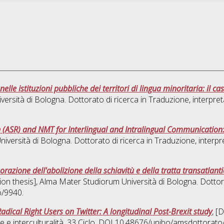
elle istituzioni pubbliche dei territori di lingua minoritaria: il 
versità di Bologna. Dottorato di ricerca in
Traduzione, interpreta
(ASR) and NMT for Interlingual and Intralingual Communication: 
niversità di Bologna. Dottorato di ricerca in
Traduzione, interpre
razione dell'abolizione della schiavitù e della tratta transatlantic
tion thesis], Alma Mater Studiorum Università di Bologna. Dottor
o/9940.
dical Right Users on Twitter: A longitudinal Post-Brexit study
, [
 e interculturalità
, 33 Ciclo. DOI 10.48676/unibo/amsdottorato