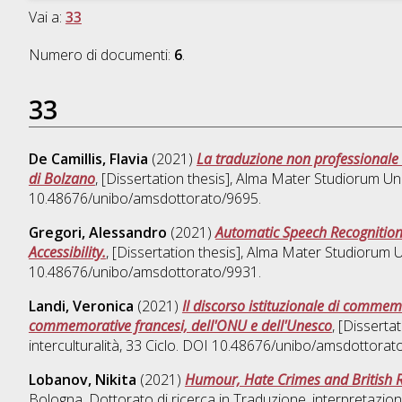
Vai a:
33
Numero di documenti:
6
.
33
De Camillis, Flavia
(2021)
La traduzione non professionale n
di Bolzano
, [Dissertation thesis], Alma Mater Studiorum Uni
10.48676/unibo/amsdottorato/9695.
Gregori, Alessandro
(2021)
Automatic Speech Recognition 
Accessibility.
, [Dissertation thesis], Alma Mater Studiorum U
10.48676/unibo/amsdottorato/9931.
Landi, Veronica
(2021)
Il discorso istituzionale di commemo
commemorative francesi, dell'ONU e dell'Unesco
, [Disserta
interculturalità
, 33 Ciclo. DOI 10.48676/unibo/amsdottorat
Lobanov, Nikita
(2021)
Humour, Hate Crimes and British Ra
Bologna. Dottorato di ricerca in
Traduzione, interpretazione