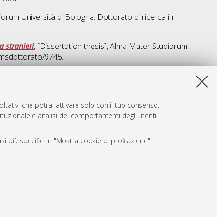
iorum Università di Bologna. Dottorato di ricerca in
a stranieri
, [Dissertation thesis], Alma Mater Studiorum
amsdottorato/9745.
a lista e' stata generata il
Wed Aug 5 20:41:29 2026 CEST
.
ltativi che potrai attivare solo con il tuo consenso.
tituzionale e analisi dei comportamenti degli utenti.
i più specifici in "Mostra cookie di profilazione".
SARI
, a titolo esemplificativo, per il corretto funzionamento del sito,
e, per il bilanciamento del carico, ottimizzare le prestazioni