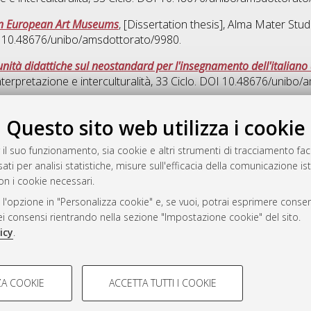
 in European Art Museums
, [Dissertation thesis], Alma Mater Stud
OI 10.48676/unibo/amsdottorato/9980.
nità didattiche sul neostandard per l'insegnamento dell'italiano 
terpretazione e interculturalità
, 33 Ciclo. DOI 10.48676/unibo/
Quest
Questo sito web utilizza i cookie
 il suo funzionamento, sia cookie e altri strumenti di tracciamento faco
rato
ati per analisi statistiche, misure sull'efficacia della comunicazione is
-7946
on i cookie necessari.
mplementato e gestito da
AlmaDL
 l'opzione in "Personalizza cookie" e, se vuoi, potrai esprimere consens
ni Cookie
dei consensi rientrando nella sezione "Impostazione cookie" del sito.
 sulla privacy
icy
.
d’uso del sito
COOKIE TECNICI - NECES
A COOKIE
ACCETTA TUTTI I COOKIE
lla navigazione degli utenti, creare
Si tratta di cookie tecnici utilizzati
i Bologna, 2007-2026.
eting.
salvare le preferenze di navigazion