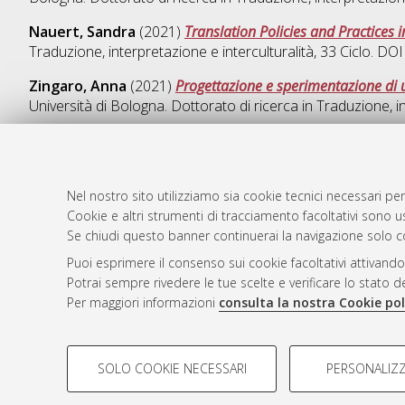
Nauert, Sandra
(2021)
Translation Policies and Practices
Traduzione, interpretazione e interculturalità
, 33 Ciclo. D
Zingaro, Anna
(2021)
Progettazione e sperimentazione di u
Università di Bologna. Dottorato di ricerca in
Traduzione, in
Nel nostro sito utilizziamo sia cookie tecnici necessari per
AMS Dotto
Atom
Cookie e altri strumenti di tracciamento facoltativi sono us
ISSN: 2038
Se chiudi questo banner continuerai la navigazione solo c
Rss 1.0
Servizio i
Puoi esprimere il consenso sui cookie facoltativi attivando
Rss 2.0
Impostazio
Potrai sempre rivedere le tue scelte e verificare lo stato 
Informativa
Per maggiori informazioni
consulta la nostra Cookie pol
Condizioni 
COOKIE DI PROFILAZIONE - FACOLTATIVI
SOLO COOKIE NECESSARI
PERSONALIZZ
Si tratta di cookie utilizzati per analizzare le caratteristiche de
© ALMA MATER STUDIORUM - Università d
profili in base al loro comportamento sul sito, per analisi di mark