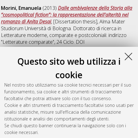
Morini, Emanuela
(2013)
Dalle ambivalenze della Storia alla
“cosmopolitical fiction”: la rappresentazione dell'alterità nel
romanzo di Anita Desai
, [Dissertation thesis], Alma Mater
Studiorum Università di Bologna. Dottorato di ricerca in
Letterature moderne, comparate e postcoloniali: indirizzo
"Letterature comparate"
, 24 Ciclo. DOI
10.6092/unibo/amsdottorato/5496.
Questo sito web utilizza i
Rico Dominguez, Marcos
(2013)
Gadda neobarocco.
Corrispondenze fra Barocco storico e Barocco moderno
,
cookie
[Dissertation thesis], Alma Mater Studiorum Università di
Bologna. Dottorato di ricerca in
Letterature moderne,
Nel nostro sito utilizziamo sia cookie tecnici necessari per il suo
comparate e postcoloniali: indirizzo "Letterature comparate"
,
funzionamento, sia cookie e altri strumenti di tracciamento
25 Ciclo. DOI 10.6092/unibo/amsdottorato/5516.
facoltativi che potrai attivare solo con il tuo consenso.
Cookie e altri strumenti di tracciamento facoltativi sono usati per
Questa lista e' stata generata il
Thu Aug 6 20:40:13 2026
analisi statistiche, misure sull'efficacia della comunicazione
CEST
.
istituzionale e analisi dei comportamenti degli utenti.
Se chiudi questo banner continuerai la navigazione solo con i
cookie necessari.
Atom