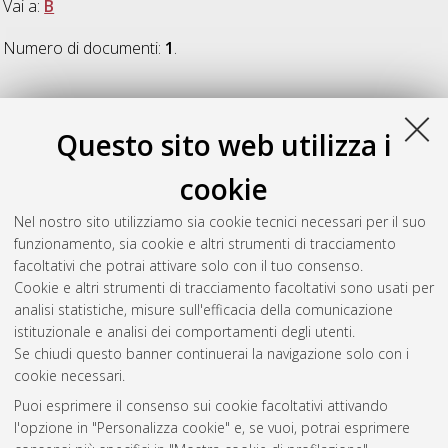
Vai a:
B
Numero di documenti:
1
.
B
Questo sito web utilizza i
Bosio, Mattia
(2014)
La circolazione dei servizi in una
cookie
economia sociale di mercato
, [Dissertation thesis], Alma Mater
Studiorum Università di Bologna. Dottorato di ricerca in
Diritto
Nel nostro sito utilizziamo sia cookie tecnici necessari per il suo
dell'Unione Europea
, 25 Ciclo. DOI
funzionamento, sia cookie e altri strumenti di tracciamento
10.6092/unibo/amsdottorato/6590.
facoltativi che potrai attivare solo con il tuo consenso.
Cookie e altri strumenti di tracciamento facoltativi sono usati per
Questa lista e' stata generata il
Sat Aug 8 20:42:35 2026
analisi statistiche, misure sull'efficacia della comunicazione
CEST
.
istituzionale e analisi dei comportamenti degli utenti.
Se chiudi questo banner continuerai la navigazione solo con i
cookie necessari.
Atom
Puoi esprimere il consenso sui cookie facoltativi attivando
Rss 1.0
l'opzione in "Personalizza cookie" e, se vuoi, potrai esprimere