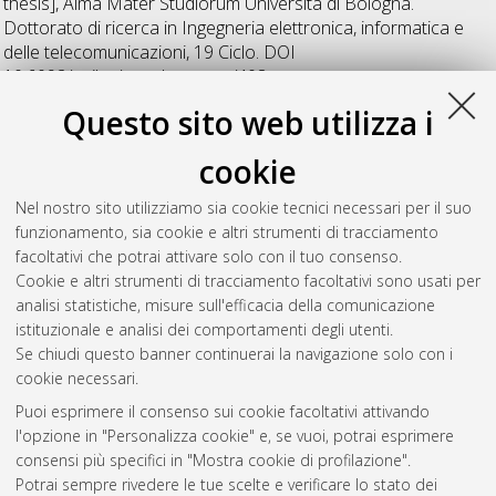
thesis], Alma Mater Studiorum Università di Bologna.
Dottorato di ricerca in
Ingegneria elettronica, informatica e
delle telecomunicazioni
, 19 Ciclo. DOI
10.6092/unibo/amsdottorato/408.
Questo sito web utilizza i
Vitucci, Enrico Maria
(2007)
Multidimensional
characterization of the MIMO Radio Channel
, [Dissertation
cookie
thesis], Alma Mater Studiorum Università di Bologna.
Dottorato di ricerca in
Ingegneria elettronica, informatica e
Nel nostro sito utilizziamo sia cookie tecnici necessari per il suo
delle telecomunicazioni
, 19 Ciclo. DOI
funzionamento, sia cookie e altri strumenti di tracciamento
10.6092/unibo/amsdottorato/409.
facoltativi che potrai attivare solo con il tuo consenso.
Cookie e altri strumenti di tracciamento facoltativi sono usati per
Questa lista e' stata generata il
Wed Aug 5 20:41:01 2026
analisi statistiche, misure sull'efficacia della comunicazione
CEST
.
istituzionale e analisi dei comportamenti degli utenti.
Se chiudi questo banner continuerai la navigazione solo con i
cookie necessari.
Atom
Puoi esprimere il consenso sui cookie facoltativi attivando
Rss 1.0
l'opzione in "Personalizza cookie" e, se vuoi, potrai esprimere
consensi più specifici in "Mostra cookie di profilazione".
Rss 2.0
Potrai sempre rivedere le tue scelte e verificare lo stato dei