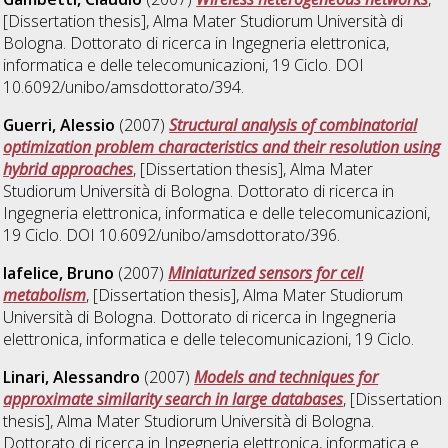
[Dissertation thesis], Alma Mater Studiorum Università di
Bologna. Dottorato di ricerca in
Ingegneria elettronica,
informatica e delle telecomunicazioni
, 19 Ciclo. DOI
10.6092/unibo/amsdottorato/394.
Guerri, Alessio
(2007)
Structural analysis of combinatorial
optimization problem characteristics and their resolution using
hybrid approaches
, [Dissertation thesis], Alma Mater
Studiorum Università di Bologna. Dottorato di ricerca in
Ingegneria elettronica, informatica e delle telecomunicazioni
,
19 Ciclo. DOI 10.6092/unibo/amsdottorato/396.
Iafelice, Bruno
(2007)
Miniaturized sensors for cell
metabolism
, [Dissertation thesis], Alma Mater Studiorum
Università di Bologna. Dottorato di ricerca in
Ingegneria
elettronica, informatica e delle telecomunicazioni
, 19 Ciclo.
Linari, Alessandro
(2007)
Models and techniques for
approximate similarity search in large databases
, [Dissertation
thesis], Alma Mater Studiorum Università di Bologna.
Dottorato di ricerca in
Ingegneria elettronica, informatica e