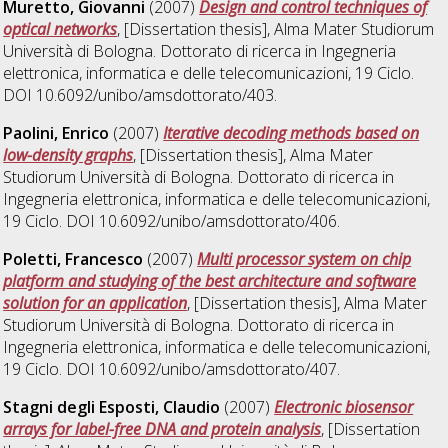
Muretto, Giovanni
(2007)
Design and control techniques of
optical networks
, [Dissertation thesis], Alma Mater Studiorum
Università di Bologna. Dottorato di ricerca in
Ingegneria
elettronica, informatica e delle telecomunicazioni
, 19 Ciclo.
DOI 10.6092/unibo/amsdottorato/403.
Paolini, Enrico
(2007)
Iterative decoding methods based on
low-density graphs
, [Dissertation thesis], Alma Mater
Studiorum Università di Bologna. Dottorato di ricerca in
Ingegneria elettronica, informatica e delle telecomunicazioni
,
19 Ciclo. DOI 10.6092/unibo/amsdottorato/406.
Poletti, Francesco
(2007)
Multi processor system on chip
platform and studying of the best architecture and software
solution for an application
, [Dissertation thesis], Alma Mater
Studiorum Università di Bologna. Dottorato di ricerca in
Ingegneria elettronica, informatica e delle telecomunicazioni
,
19 Ciclo. DOI 10.6092/unibo/amsdottorato/407.
Stagni degli Esposti, Claudio
(2007)
Electronic biosensor
arrays for label-free DNA and protein analysis
, [Dissertation