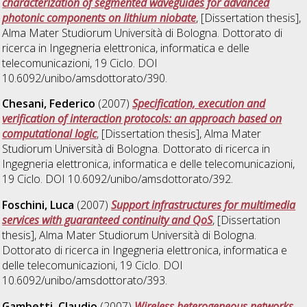
characterization of segmented waveguides for advanced
photonic components on lithium niobate
, [Dissertation thesis],
Alma Mater Studiorum Università di Bologna. Dottorato di
ricerca in
Ingegneria elettronica, informatica e delle
telecomunicazioni
, 19 Ciclo. DOI
10.6092/unibo/amsdottorato/390.
Chesani, Federico
(2007)
Specification, execution and
verification of interaction protocols: an approach based on
computational logic
, [Dissertation thesis], Alma Mater
Studiorum Università di Bologna. Dottorato di ricerca in
Ingegneria elettronica, informatica e delle telecomunicazioni
,
19 Ciclo. DOI 10.6092/unibo/amsdottorato/392.
Foschini, Luca
(2007)
Support infrastructures for multimedia
services with guaranteed continuity and QoS
, [Dissertation
thesis], Alma Mater Studiorum Università di Bologna.
Dottorato di ricerca in
Ingegneria elettronica, informatica e
delle telecomunicazioni
, 19 Ciclo. DOI
10.6092/unibo/amsdottorato/393.
Gambetti, Claudio
(2007)
Wireless heterogeneous networks
,