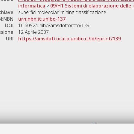
informatica
>
09/H1 Sistemi di elaborazione delle 
chiave
superfici molecolari mining classificazione
N:NBN
urn:nbn:it:unibo-137
DOI
10.6092/unibo/amsdottorato/139
ssione
12 Aprile 2007
URI
https://amsdottorato.unibo.it/id/eprint/139
Gestione del documento: