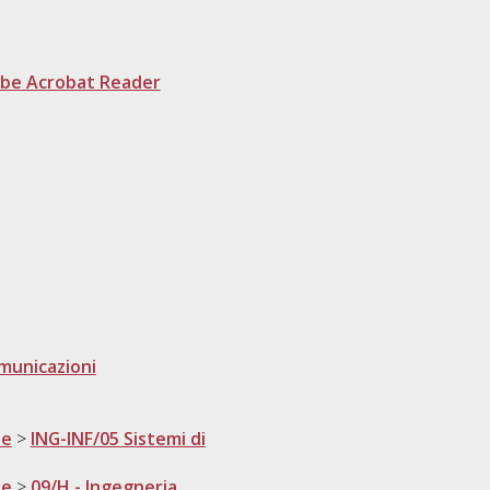
be Acrobat Reader
omunicazioni
ne
>
ING-INF/05 Sistemi di
ne
>
09/H - Ingegneria