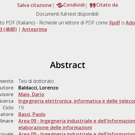
Salva citazione
Condividi
Citato da
Documenti full-text disponibili:
to PDF
(Italiano) - Richiede un lettore di PDF come
Xpdf
o
Ado
d (4MB)
|
Anteprima
Abstract
umento
Tesi di dottorato
utore
Baldacci, Lorenzo
visore
Maio, Dario
icerca
Ingegneria elettronica, informatica e delle telec
Ciclo
19
natore
Bassi, Paolo
linare
Area 09 - Ingegneria industriale e dell'informazio
elaborazione delle informazioni
rsuale
Area 09 - Ingegneria industriale e dell'informazio