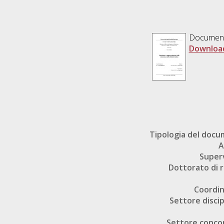
Documen
Downloa
Tipologia del doc
A
Super
Dottorato di r
Coordi
Settore discip
Settore conco