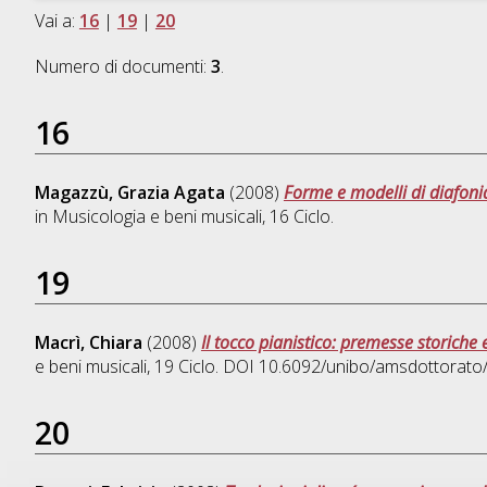
Vai a:
16
|
19
|
20
Numero di documenti:
3
.
16
Magazzù, Grazia Agata
(2008)
Forme e modelli di diafonia
in
Musicologia e beni musicali
, 16 Ciclo.
19
Macrì, Chiara
(2008)
Il tocco pianistico: premesse storiche e 
e beni musicali
, 19 Ciclo. DOI 10.6092/unibo/amsdottorato
20