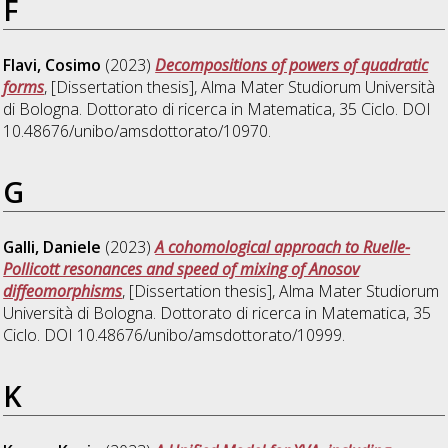
F
Flavi, Cosimo
(2023)
Decompositions of powers of quadratic
forms
, [Dissertation thesis], Alma Mater Studiorum Università
di Bologna. Dottorato di ricerca in
Matematica
, 35 Ciclo. DOI
10.48676/unibo/amsdottorato/10970.
G
Galli, Daniele
(2023)
A cohomological approach to Ruelle-
Pollicott resonances and speed of mixing of Anosov
diffeomorphisms
, [Dissertation thesis], Alma Mater Studiorum
Università di Bologna. Dottorato di ricerca in
Matematica
, 35
Ciclo. DOI 10.48676/unibo/amsdottorato/10999.
K