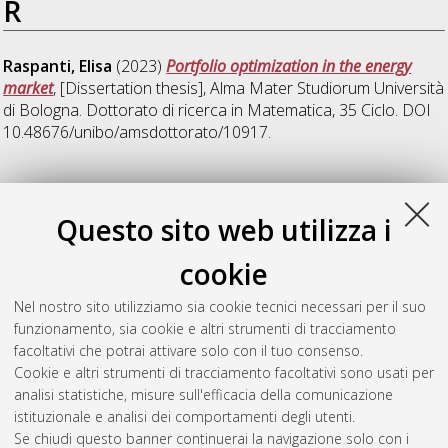
R
Raspanti, Elisa
(2023)
Portfolio optimization in the energy
market
, [Dissertation thesis], Alma Mater Studiorum Università
di Bologna. Dottorato di ricerca in
Matematica
, 35 Ciclo. DOI
10.48676/unibo/amsdottorato/10917.
V
Questo sito web utilizza i
Vecchi, Lorenzo
(2023)
The combinatorics of Hilbert-Poincaré
cookie
series of matroids
, [Dissertation thesis], Alma Mater
Studiorum Università di Bologna. Dottorato di ricerca in
Nel nostro sito utilizziamo sia cookie tecnici necessari per il suo
Matematica
, 36 Ciclo. DOI
funzionamento, sia cookie e altri strumenti di tracciamento
10.48676/unibo/amsdottorato/11116.
facoltativi che potrai attivare solo con il tuo consenso.
Cookie e altri strumenti di tracciamento facoltativi sono usati per
Questa lista e' stata generata il
Sat Aug 8 20:42:40 2026
analisi statistiche, misure sull'efficacia della comunicazione
CEST
.
istituzionale e analisi dei comportamenti degli utenti.
Se chiudi questo banner continuerai la navigazione solo con i