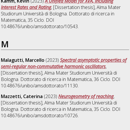
Kamm, Kevin
(2023)
A Unified Model for XVA, including
Interest Rates and Rating
, [Dissertation thesis], Alma Mater
Studiorum Università di Bologna. Dottorato di ricerca in
Matematica
, 35 Ciclo. DOI
10.48676/unibo/amsdottorato/10543.
M
Malagutti, Marcello
(2023)
Spectral asymptotic properties of
semi-regular non-commutative harmonic oscillators
,
[Dissertation thesis], Alma Mater Studiorum Università di
Bologna. Dottorato di ricerca in
Matematica
, 36 Ciclo. DOI
10.48676/unibo/amsdottorato/11130.
Mazzetti, Caterina
(2023)
Neurogeometry of reaching
,
[Dissertation thesis], Alma Mater Studiorum Università di
Bologna. Dottorato di ricerca in
Matematica
, 35 Ciclo. DOI
10.48676/unibo/amsdottorato/10726.