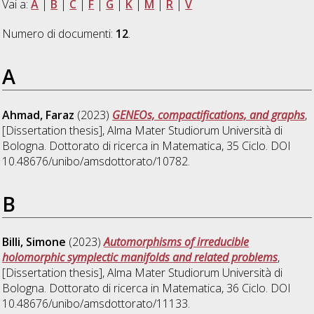
Vai a:
A
|
B
|
C
|
F
|
G
|
K
|
M
|
R
|
V
Numero di documenti:
12
.
A
Ahmad, Faraz
(2023)
GENEOs, compactifications, and graphs
,
[Dissertation thesis], Alma Mater Studiorum Università di
Bologna. Dottorato di ricerca in
Matematica
, 35 Ciclo. DOI
10.48676/unibo/amsdottorato/10782.
B
Billi, Simone
(2023)
Automorphisms of irreducible
holomorphic symplectic manifolds and related problems
,
[Dissertation thesis], Alma Mater Studiorum Università di
Bologna. Dottorato di ricerca in
Matematica
, 36 Ciclo. DOI
10.48676/unibo/amsdottorato/11133.