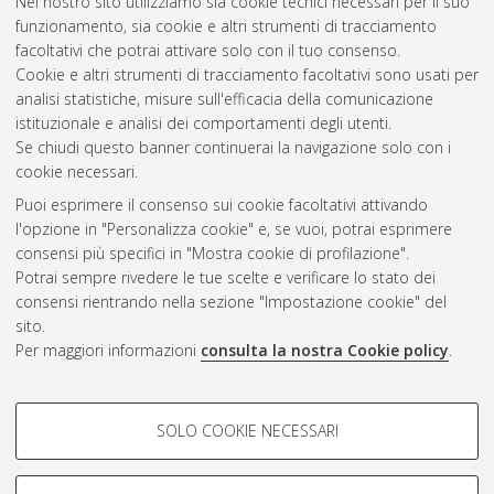
Nel nostro sito utilizziamo sia cookie tecnici necessari per il suo
Automatica e ricerca operativa
, 21 Ciclo. DOI
funzionamento, sia cookie e altri strumenti di tracciamento
10.6092/unibo/amsdottorato/2705.
facoltativi che potrai attivare solo con il tuo consenso.
Cookie e altri strumenti di tracciamento facoltativi sono usati per
Questa lista e' stata generata il
Wed Aug 5 20:41:10 2026
analisi statistiche, misure sull'efficacia della comunicazione
CEST
.
istituzionale e analisi dei comportamenti degli utenti.
Se chiudi questo banner continuerai la navigazione solo con i
cookie necessari.
Atom
Puoi esprimere il consenso sui cookie facoltativi attivando
Rss 1.0
l'opzione in "Personalizza cookie" e, se vuoi, potrai esprimere
consensi più specifici in "Mostra cookie di profilazione".
Rss 2.0
Potrai sempre rivedere le tue scelte e verificare lo stato dei
consensi rientrando nella sezione "Impostazione cookie" del
AMS Dottorato
sito.
Per maggiori informazioni
consulta la nostra Cookie policy
.
ISSN: 2038-7946
Servizio implementato e gestito da
AlmaDL
Impostazioni Cookie
COOKIE DI PROFILAZIONE -
SOLO COOKIE NECESSARI
Informativa sulla privacy
FACOLTATIVI
Condizioni d’uso del sito
Si tratta di cookie utilizzati per analizzare le caratteristiche della