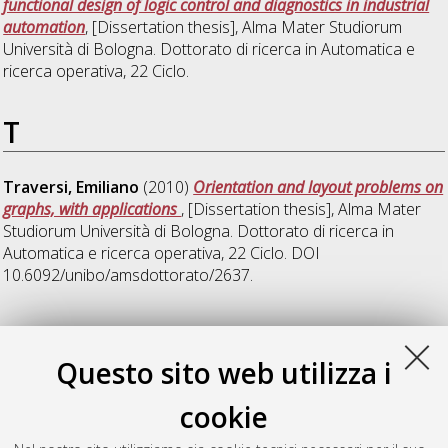
functional design of logic control and diagnostics in industrial
automation
, [Dissertation thesis], Alma Mater Studiorum
Università di Bologna. Dottorato di ricerca in
Automatica e
ricerca operativa
, 22 Ciclo.
T
Traversi, Emiliano
(2010)
Orientation and layout problems on
graphs, with applications
, [Dissertation thesis], Alma Mater
Studiorum Università di Bologna. Dottorato di ricerca in
Automatica e ricerca operativa
, 22 Ciclo. DOI
10.6092/unibo/amsdottorato/2637.
V
Questo sito web utilizza i
Vera Valdes, Victor Andres
(2010)
Integrating Crew
cookie
Scheduling and Rostering Problems
, [Dissertation thesis], Alma
Mater Studiorum Università di Bologna. Dottorato di ricerca in