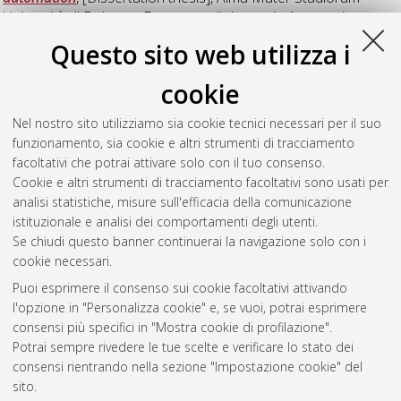
Università di Bologna. Dottorato di ricerca in
Automatica e
ricerca operativa
, 22 Ciclo.
Questo sito web utilizza i
Traversi, Emiliano
(2010)
Orientation and layout problems on
cookie
graphs, with applications
, [Dissertation thesis], Alma Mater
Studiorum Università di Bologna. Dottorato di ricerca in
Nel nostro sito utilizziamo sia cookie tecnici necessari per il suo
Automatica e ricerca operativa
, 22 Ciclo. DOI
funzionamento, sia cookie e altri strumenti di tracciamento
10.6092/unibo/amsdottorato/2637.
facoltativi che potrai attivare solo con il tuo consenso.
Cookie e altri strumenti di tracciamento facoltativi sono usati per
Questa lista e' stata generata il
Thu Aug 6 20:42:20 2026
analisi statistiche, misure sull'efficacia della comunicazione
CEST
.
istituzionale e analisi dei comportamenti degli utenti.
Se chiudi questo banner continuerai la navigazione solo con i
cookie necessari.
Atom
Puoi esprimere il consenso sui cookie facoltativi attivando
Rss 1.0
l'opzione in "Personalizza cookie" e, se vuoi, potrai esprimere
consensi più specifici in "Mostra cookie di profilazione".
Rss 2.0
Potrai sempre rivedere le tue scelte e verificare lo stato dei
consensi rientrando nella sezione "Impostazione cookie" del
AMS Dottorato
sito.