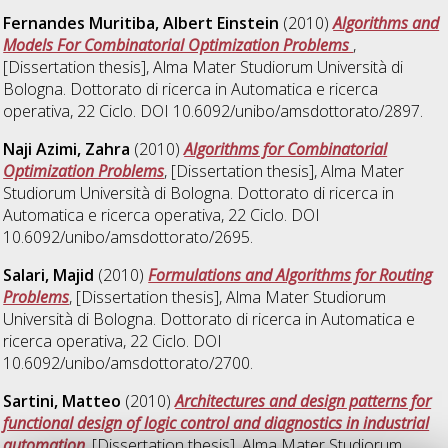
Fernandes Muritiba, Albert Einstein
(2010)
Algorithms and
Models For Combinatorial Optimization Problems
,
[Dissertation thesis], Alma Mater Studiorum Università di
Bologna. Dottorato di ricerca in
Automatica e ricerca
operativa
, 22 Ciclo. DOI 10.6092/unibo/amsdottorato/2897.
Naji Azimi, Zahra
(2010)
Algorithms for Combinatorial
Optimization Problems
, [Dissertation thesis], Alma Mater
Studiorum Università di Bologna. Dottorato di ricerca in
Automatica e ricerca operativa
, 22 Ciclo. DOI
10.6092/unibo/amsdottorato/2695.
Salari, Majid
(2010)
Formulations and Algorithms for Routing
Problems
, [Dissertation thesis], Alma Mater Studiorum
Università di Bologna. Dottorato di ricerca in
Automatica e
ricerca operativa
, 22 Ciclo. DOI
10.6092/unibo/amsdottorato/2700.
Sartini, Matteo
(2010)
Architectures and design patterns for
functional design of logic control and diagnostics in industrial
automation
, [Dissertation thesis], Alma Mater Studiorum