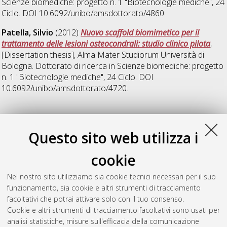
Scienze biomediche: progetto n. 1 "Biotecnologie mediche"
, 24
Ciclo. DOI 10.6092/unibo/amsdottorato/4860.
Patella, Silvio
(2012)
Nuovo scaffold biomimetico per il
trattamento delle lesioni osteocondrali: studio clinico pilota
,
[Dissertation thesis], Alma Mater Studiorum Università di
Bologna. Dottorato di ricerca in
Scienze biomediche: progetto
n. 1 "Biotecnologie mediche"
, 24 Ciclo. DOI
10.6092/unibo/amsdottorato/4720.
25
Questo sito web utilizza i
Siboni, Francesco
(2013)
Biomaterials for Clinical Application
cookie
in Endodontics
, [Dissertation thesis], Alma Mater Studiorum
Università di Bologna. Dottorato di ricerca in
Scienze
Nel nostro sito utilizziamo sia cookie tecnici necessari per il suo
biomediche: progetto n. 1 "Biotecnologie mediche"
, 25 Ciclo.
funzionamento, sia cookie e altri strumenti di tracciamento
DOI 10.6092/unibo/amsdottorato/5305.
facoltativi che potrai attivare solo con il tuo consenso.
Cookie e altri strumenti di tracciamento facoltativi sono usati per
Questa lista e' stata generata il
Wed Aug 5 20:49:21 2026
analisi statistiche, misure sull'efficacia della comunicazione