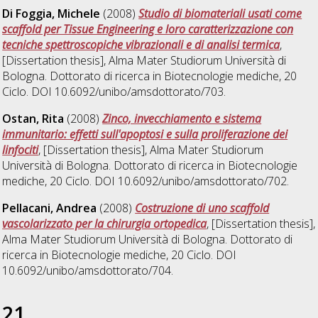
Di Foggia, Michele
(2008)
Studio di biomateriali usati come
scaffold per Tissue Engineering e loro caratterizzazione con
tecniche spettroscopiche vibrazionali e di analisi termica
,
[Dissertation thesis], Alma Mater Studiorum Università di
Bologna. Dottorato di ricerca in
Biotecnologie mediche
, 20
Ciclo. DOI 10.6092/unibo/amsdottorato/703.
Ostan, Rita
(2008)
Zinco, invecchiamento e sistema
immunitario: effetti sull'apoptosi e sulla proliferazione dei
linfociti
, [Dissertation thesis], Alma Mater Studiorum
Università di Bologna. Dottorato di ricerca in
Biotecnologie
mediche
, 20 Ciclo. DOI 10.6092/unibo/amsdottorato/702.
Pellacani, Andrea
(2008)
Costruzione di uno scaffold
vascolarizzato per la chirurgia ortopedica
, [Dissertation thesis],
Alma Mater Studiorum Università di Bologna. Dottorato di
ricerca in
Biotecnologie mediche
, 20 Ciclo. DOI
10.6092/unibo/amsdottorato/704.
21