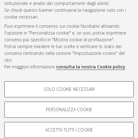
CEST
.
istituzionale e analisi dei comportamenti degli utenti.
Se chiudi questo banner continuerai la navigazione solo con i
cookie necessari.
Atom
Puoi esprimere il consenso sui cookie facoltativi attivando
Rss 1.0
l'opzione in "Personalizza cookie" e, se vuoi, potrai esprimere
consensi più specifici in "Mostra cookie di profilazione".
Rss 2.0
Potrai sempre rivedere le tue scelte e verificare lo stato dei
consensi rientrando nella sezione "Impostazione cookie" del
AMS Dottorato
sito.
Per maggiori informazioni
consulta la nostra Cookie policy
.
ISSN: 2038-7946
Servizio implementato e gestito da
AlmaDL
Impostazioni Cookie
COOKIE DI PROFILAZIONE -
SOLO COOKIE NECESSARI
Informativa sulla privacy
FACOLTATIVI
Condizioni d’uso del sito
Si tratta di cookie utilizzati per analizzare le caratteristiche della
navigazione degli utenti, creare profili in base al loro comportamento
PERSONALIZZA COOKIE
sul sito, per analisi di marketing.
Mostra cookie di profilazione
ACCETTA TUTTI I COOKIE
Google/Youtube Video
© ALMA MATER STUDIORUM - Università di Bologna, 2007-2026.
COOKIE TECNICI - NECESSARI