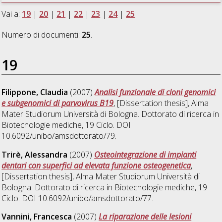
Vai a:
19
|
20
|
21
|
22
|
23
|
24
|
25
Numero di documenti:
25
.
19
Filippone, Claudia
(2007)
Analisi funzionale di cloni genomici
e subgenomici di parvovirus B19
, [Dissertation thesis], Alma
Mater Studiorum Università di Bologna. Dottorato di ricerca in
Biotecnologie mediche
, 19 Ciclo. DOI
10.6092/unibo/amsdottorato/79.
Trirè, Alessandra
(2007)
Osteointegrazione di impianti
dentari con superfici ad elevata funzione osteogenetica
,
[Dissertation thesis], Alma Mater Studiorum Università di
Bologna. Dottorato di ricerca in
Biotecnologie mediche
, 19
Ciclo. DOI 10.6092/unibo/amsdottorato/77.
Vannini, Francesca
(2007)
La riparazione delle lesioni