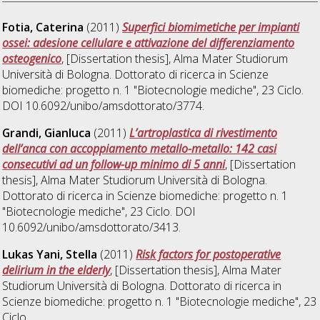
Fotia, Caterina
(2011)
Superfici biomimetiche per impianti
ossei: adesione cellulare e attivazione del differenziamento
osteogenico
, [Dissertation thesis], Alma Mater Studiorum
Università di Bologna. Dottorato di ricerca in
Scienze
biomediche: progetto n. 1 "Biotecnologie mediche"
, 23 Ciclo.
DOI 10.6092/unibo/amsdottorato/3774.
Grandi, Gianluca
(2011)
L’artroplastica di rivestimento
dell’anca con accoppiamento metallo-metallo: 142 casi
consecutivi ad un follow-up minimo di 5 anni
, [Dissertation
thesis], Alma Mater Studiorum Università di Bologna.
Dottorato di ricerca in
Scienze biomediche: progetto n. 1
"Biotecnologie mediche"
, 23 Ciclo. DOI
10.6092/unibo/amsdottorato/3413.
Lukas Yani, Stella
(2011)
Risk factors for postoperative
delirium in the elderly
, [Dissertation thesis], Alma Mater
Studiorum Università di Bologna. Dottorato di ricerca in
Scienze biomediche: progetto n. 1 "Biotecnologie mediche"
, 23
Ciclo.