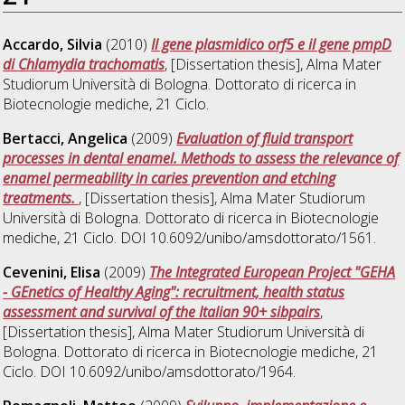
Accardo, Silvia
(2010)
Il gene plasmidico orf5 e il gene pmpD
di Chlamydia trachomatis
, [Dissertation thesis], Alma Mater
Studiorum Università di Bologna. Dottorato di ricerca in
Biotecnologie mediche
, 21 Ciclo.
Bertacci, Angelica
(2009)
Evaluation of fluid transport
processes in dental enamel. Methods to assess the relevance of
enamel permeability in caries prevention and etching
treatments.
, [Dissertation thesis], Alma Mater Studiorum
Università di Bologna. Dottorato di ricerca in
Biotecnologie
mediche
, 21 Ciclo. DOI 10.6092/unibo/amsdottorato/1561.
Cevenini, Elisa
(2009)
The Integrated European Project "GEHA
- GEnetics of Healthy Aging": recruitment, health status
assessment and survival of the Italian 90+ sibpairs
,
[Dissertation thesis], Alma Mater Studiorum Università di
Bologna. Dottorato di ricerca in
Biotecnologie mediche
, 21
Ciclo. DOI 10.6092/unibo/amsdottorato/1964.