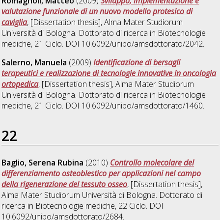
Romagnoli, Matteo
(2009)
Sviluppo, implementazione e
valutazione funzionale di un nuovo modello protesico di
caviglia
, [Dissertation thesis], Alma Mater Studiorum
Università di Bologna. Dottorato di ricerca in
Biotecnologie
mediche
, 21 Ciclo. DOI 10.6092/unibo/amsdottorato/2042.
Salerno, Manuela
(2009)
Identificazione di bersagli
terapeutici e realizzazione di tecnologie innovative in oncologia
ortopedica
, [Dissertation thesis], Alma Mater Studiorum
Università di Bologna. Dottorato di ricerca in
Biotecnologie
mediche
, 21 Ciclo. DOI 10.6092/unibo/amsdottorato/1460.
22
Baglio, Serena Rubina
(2010)
Controllo molecolare del
differenziamento osteoblestico per applicazioni nel campo
della rigenerazione del tessuto osseo
, [Dissertation thesis],
Alma Mater Studiorum Università di Bologna. Dottorato di
ricerca in
Biotecnologie mediche
, 22 Ciclo. DOI
10.6092/unibo/amsdottorato/2684.