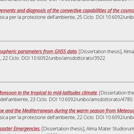
ments and diagnosis of the convective capabilities of the cos
isica per la protezione dell'ambiente
, 25 Ciclo. DOI 10.6092/un
mospheric parameters from GNSS data
, [Dissertation thesis], Al
e
, 22 Ciclo. DOI 10.6092/unibo/amsdottorato/3922.
Monsoon in the tropical to mid-latitudes climate
, [Dissertation t
 dell'ambiente
, 23 Ciclo. DOI 10.6092/unibo/amsdottorato/4780.
ope and the Mediterranean during the warm season from Meteosa
isica per la protezione dell'ambiente
, 22 Ciclo. DOI 10.6092/un
Disaster Emergencies
, [Dissertation thesis], Alma Mater Studiorum