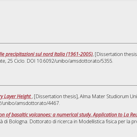
lle precipitazioni sul nord Italia (1961-2005)
, [Dissertation thes
nte
, 25 Ciclo. DOI 10.6092/unibo/amsdottorato/5355.
y Layer Height
, [Dissertation thesis], Alma Mater Studiorum Uni
92/unibo/amsdottorato/4467.
n of basaltic volcanoes: a numerical study. Application to La Re
à di Bologna. Dottorato di ricerca in
Modellistica fisica per la p