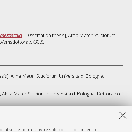
a mesoscala
, [Dissertation thesis], Alma Mater Studiorum
ibo/amsdottorato/3033.
hesis], Alma Mater Studiorum Università di Bologna.
s], Alma Mater Studiorum Università di Bologna. Dottorato di
a lista e' stata generata il
Thu Aug 6 20:49:23 2026 CEST
.
ltativi che potrai attivare solo con il tuo consenso.