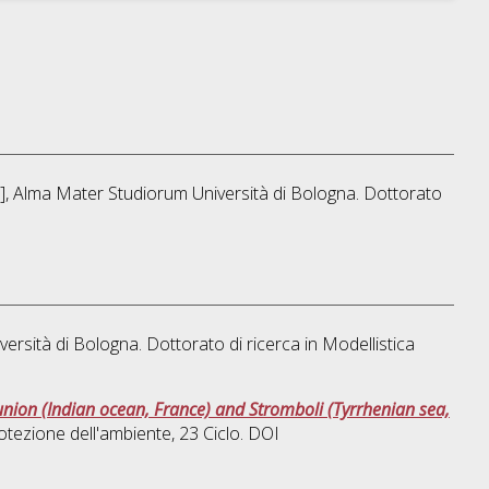
is], Alma Mater Studiorum Università di Bologna. Dottorato
versità di Bologna. Dottorato di ricerca in
Modellistica
union (Indian ocean, France) and Stromboli (Tyrrhenian sea,
rotezione dell'ambiente
, 23 Ciclo. DOI