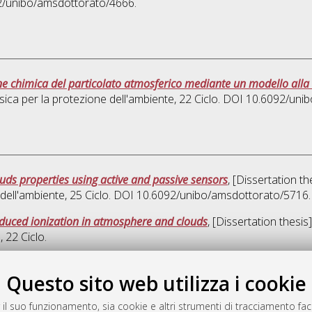
92/unibo/amsdottorato/4666.
ne chimica del particolato atmosferico mediante un modello all
isica per la protezione dell'ambiente
, 22 Ciclo. DOI 10.6092/un
louds properties using active and passive sensors
, [Dissertation t
 dell'ambiente
, 25 Ciclo. DOI 10.6092/unibo/amsdottorato/5716.
nduced ionization in atmosphere and clouds
, [Dissertation thesi
e
, 22 Ciclo.
Quest
Questo sito web utilizza i cookie
 il suo funzionamento, sia cookie e altri strumenti di tracciamento faco
rato