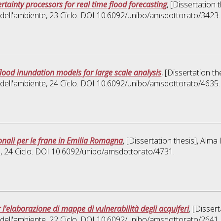
tainty processors for real time flood forecasting
, [Dissertation
 dell'ambiente
, 23 Ciclo. DOI 10.6092/unibo/amsdottorato/3423.
lood inundation models for large scale analysis
, [Dissertation t
 dell'ambiente
, 24 Ciclo. DOI 10.6092/unibo/amsdottorato/4635.
sionali per le frane in Emilia Romagna
, [Dissertation thesis], Alm
e
, 24 Ciclo. DOI 10.6092/unibo/amsdottorato/4731.
'elaborazione di mappe di vulnerabilità degli acquiferi
, [Disser
 dell'ambiente
, 22 Ciclo. DOI 10.6092/unibo/amsdottorato/2641.