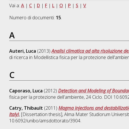
Vai a:
A
|
C
|
D
|
F
|
L
|
O
|
P
|
S
|
V
Numero di documenti:
15
.
A
Auteri, Luca
(2013)
Analisi climatica ad alta risoluzione de
di ricerca in
Modellistica fisica per la protezione dell'ambie
C
Caporaso, Luca
(2012)
Detection and Modeling of Boundar
fisica per la protezione dell'ambiente
, 24 Ciclo. DOI 10.60
Catry, Thibault
(2011)
Magma injections and destabilizatio
Italy)
, [Dissertation thesis], Alma Mater Studiorum Universit
10.6092/unibo/amsdottorato/3904.