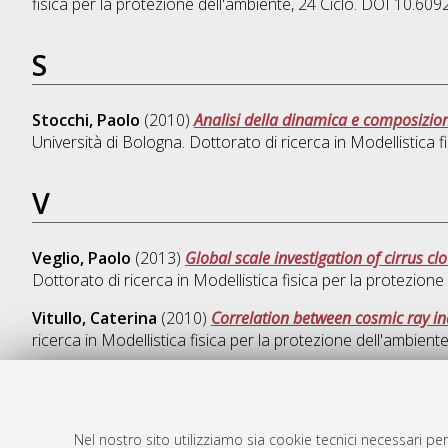
fisica per la protezione dell'ambiente
, 24 Ciclo. DOI 10.60
S
Stocchi, Paolo
(2010)
Analisi della dinamica e composizio
Università di Bologna. Dottorato di ricerca in
Modellistica f
V
Veglio, Paolo
(2013)
Global scale investigation of cirrus c
Dottorato di ricerca in
Modellistica fisica per la protezione
Vitullo, Caterina
(2010)
Correlation between cosmic ray i
ricerca in
Modellistica fisica per la protezione dell'ambient
Nel nostro sito utilizziamo sia cookie tecnici necessari per
AMS Dotto