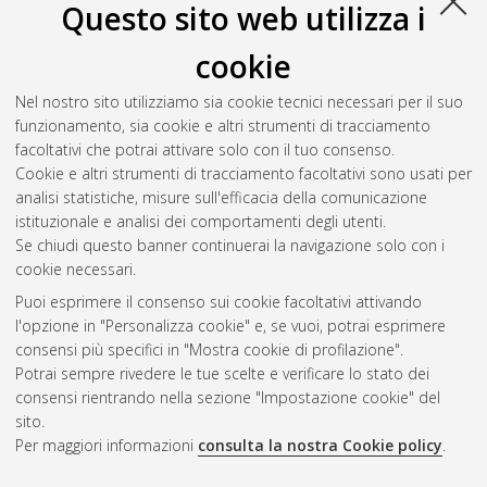
Questo sito web utilizza i
cookie
Nel nostro sito utilizziamo sia cookie tecnici necessari per il suo
funzionamento, sia cookie e altri strumenti di tracciamento
facoltativi che potrai attivare solo con il tuo consenso.
Cookie e altri strumenti di tracciamento facoltativi sono usati per
Gestione del documento:
analisi statistiche, misure sull'efficacia della comunicazione
istituzionale e analisi dei comportamenti degli utenti.
Se chiudi questo banner continuerai la navigazione solo con i
cookie necessari.
Atom
Puoi esprimere il consenso sui cookie facoltativi attivando
Rss 1.0
l'opzione in "Personalizza cookie" e, se vuoi, potrai esprimere
consensi più specifici in "Mostra cookie di profilazione".
Rss 2.0
Potrai sempre rivedere le tue scelte e verificare lo stato dei
consensi rientrando nella sezione "Impostazione cookie" del
sito.
AMS Dottorato
Per maggiori informazioni
consulta la nostra Cookie policy
.
ISSN: 2038-7946
Servizio implementato e gestito da
AlmaDL