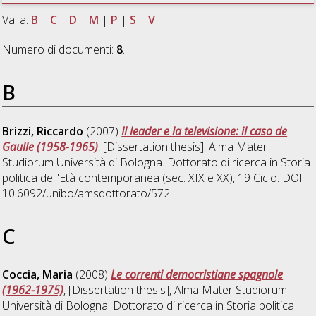
Vai a:
B
|
C
|
D
|
M
|
P
|
S
|
V
Numero di documenti:
8
.
B
Brizzi, Riccardo
(2007)
Il leader e la televisione: il caso de
Gaulle (1958-1965)
, [Dissertation thesis], Alma Mater
Studiorum Università di Bologna. Dottorato di ricerca in
Storia
politica dell'Età contemporanea (sec. XIX e XX)
, 19 Ciclo. DOI
10.6092/unibo/amsdottorato/572.
C
Coccia, Maria
(2008)
Le correnti democristiane spagnole
(1962-1975)
, [Dissertation thesis], Alma Mater Studiorum
Università di Bologna. Dottorato di ricerca in
Storia politica