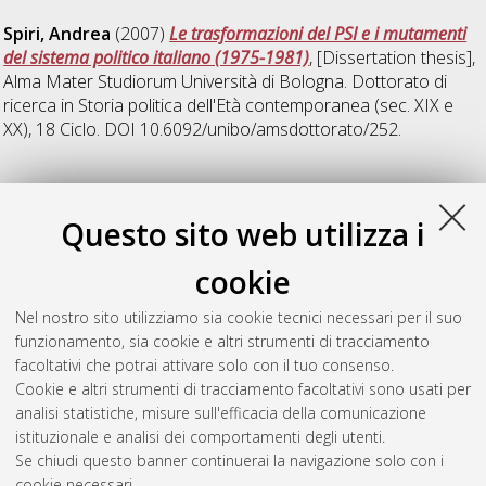
Spiri, Andrea
(2007)
Le trasformazioni del PSI e i mutamenti
del sistema politico italiano (1975-1981)
, [Dissertation thesis],
Alma Mater Studiorum Università di Bologna. Dottorato di
ricerca in
Storia politica dell'Età contemporanea (sec. XIX e
XX)
, 18 Ciclo. DOI 10.6092/unibo/amsdottorato/252.
V
Questo sito web utilizza i
Varasano, Leonardo
(2007)
La prima regione fascista d'Italia:
cookie
l'Umbria e il fascismo (1919-1944)
, [Dissertation thesis], Alma
Mater Studiorum Università di Bologna. Dottorato di ricerca in
Nel nostro sito utilizziamo sia cookie tecnici necessari per il suo
Storia politica dell'Età contemporanea (sec. XIX e XX)
, 19 Ciclo.
funzionamento, sia cookie e altri strumenti di tracciamento
DOI 10.6092/unibo/amsdottorato/574.
facoltativi che potrai attivare solo con il tuo consenso.
Cookie e altri strumenti di tracciamento facoltativi sono usati per
Questa lista e' stata generata il
Sat Aug 8 20:49:29 2026
analisi statistiche, misure sull'efficacia della comunicazione
CEST
.
istituzionale e analisi dei comportamenti degli utenti.
Se chiudi questo banner continuerai la navigazione solo con i
cookie necessari.