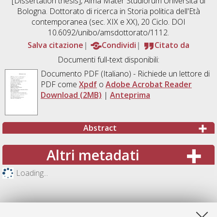
[Dissertation thesis], Alma Mater Studiorum Università di
Bologna. Dottorato di ricerca in
Storia politica dell'Età
contemporanea (sec. XIX e XX)
, 20 Ciclo. DOI
10.6092/unibo/amsdottorato/1112.
Salva citazione
Condividi
Citato da
Documenti full-text disponibili:
Documento PDF
(Italiano) - Richiede un lettore di
PDF come
Xpdf
o
Adobe Acrobat Reader
Download (2MB)
|
Anteprima
Abstract
Altri metadati
Loading...