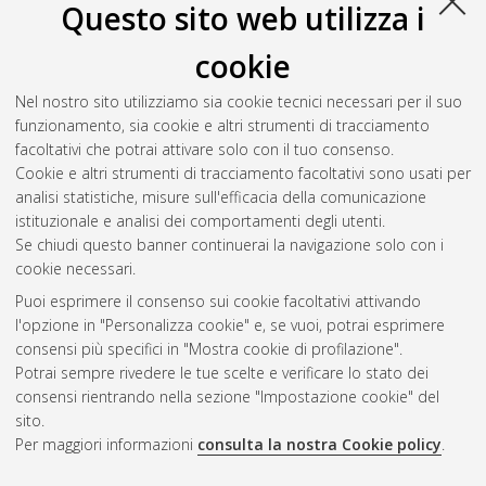
Questo sito web utilizza i
cookie
Nel nostro sito utilizziamo sia cookie tecnici necessari per il suo
funzionamento, sia cookie e altri strumenti di tracciamento
facoltativi che potrai attivare solo con il tuo consenso.
Cookie e altri strumenti di tracciamento facoltativi sono usati per
Gestione del documento:
analisi statistiche, misure sull'efficacia della comunicazione
istituzionale e analisi dei comportamenti degli utenti.
Se chiudi questo banner continuerai la navigazione solo con i
cookie necessari.
Atom
Puoi esprimere il consenso sui cookie facoltativi attivando
Rss 1.0
l'opzione in "Personalizza cookie" e, se vuoi, potrai esprimere
consensi più specifici in "Mostra cookie di profilazione".
Rss 2.0
Potrai sempre rivedere le tue scelte e verificare lo stato dei
consensi rientrando nella sezione "Impostazione cookie" del
sito.
AMS Dottorato
Per maggiori informazioni
consulta la nostra Cookie policy
.
ISSN: 2038-7946
Servizio implementato e gestito da
AlmaDL