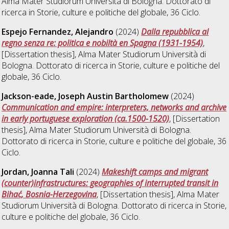
Alma Mater Studiorum Università di Bologna. Dottorato di
ricerca in
Storie, culture e politiche del globale
, 36 Ciclo.
Espejo Fernandez, Alejandro
(2024)
Dalla repubblica al
regno senza re: politica e nobiltà en Spagna (1931-1954)
,
[Dissertation thesis], Alma Mater Studiorum Università di
Bologna. Dottorato di ricerca in
Storie, culture e politiche del
globale
, 36 Ciclo.
Jackson-eade, Joseph Austin Bartholomew
(2024)
Communication and empire: interpreters, networks and archive
in early portuguese exploration (ca.1500-1520)
, [Dissertation
thesis], Alma Mater Studiorum Università di Bologna.
Dottorato di ricerca in
Storie, culture e politiche del globale
, 36
Ciclo.
Jordan, Joanna Tali
(2024)
Makeshift camps and migrant
(counter)infrastructures: geographies of interrupted transit in
Bihać, Bosnia-Herzegovina
, [Dissertation thesis], Alma Mater
Studiorum Università di Bologna. Dottorato di ricerca in
Storie,
culture e politiche del globale
, 36 Ciclo.