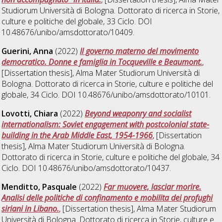
Studiorum Università di Bologna. Dottorato di ricerca in
Storie,
culture e politiche del globale
, 33 Ciclo. DOI
10.48676/unibo/amsdottorato/10409.
Guerini, Anna
(2022)
Il governo materno del movimento
democratico. Donne e famiglia in Tocqueville e Beaumont.
,
[Dissertation thesis], Alma Mater Studiorum Università di
Bologna. Dottorato di ricerca in
Storie, culture e politiche del
globale
, 34 Ciclo. DOI 10.48676/unibo/amsdottorato/10101.
Lovotti, Chiara
(2022)
Beyond weaponry and socialist
internationalism: Soviet engagement with postcolonial state-
building in the Arab Middle East, 1954-1966
, [Dissertation
thesis], Alma Mater Studiorum Università di Bologna.
Dottorato di ricerca in
Storie, culture e politiche del globale
, 34
Ciclo. DOI 10.48676/unibo/amsdottorato/10437.
Menditto, Pasquale
(2022)
Far muovere, lasciar morire.
Analisi delle politiche di confinamento e mobilita dei profughi
siriani in Libano.
, [Dissertation thesis], Alma Mater Studiorum
Università di Bologna. Dottorato di ricerca in
Storie, culture e