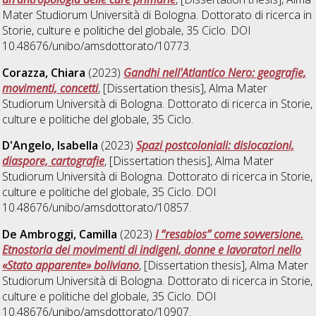
Mater Studiorum Università di Bologna. Dottorato di ricerca in
Storie, culture e politiche del globale
, 35 Ciclo. DOI
10.48676/unibo/amsdottorato/10773.
Corazza, Chiara
(2023)
Gandhi nell'Atlantico Nero: geografie,
movimenti, concetti
, [Dissertation thesis], Alma Mater
Studiorum Università di Bologna. Dottorato di ricerca in
Storie,
culture e politiche del globale
, 35 Ciclo.
D'Angelo, Isabella
(2023)
Spazi postcoloniali: dislocazioni,
diaspore, cartografie
, [Dissertation thesis], Alma Mater
Studiorum Università di Bologna. Dottorato di ricerca in
Storie,
culture e politiche del globale
, 35 Ciclo. DOI
10.48676/unibo/amsdottorato/10857.
De Ambroggi, Camilla
(2023)
I “resabios” come sovversione.
Etnostoria dei movimenti di indigeni, donne e lavoratori nello
«Stato apparente» boliviano
, [Dissertation thesis], Alma Mater
Studiorum Università di Bologna. Dottorato di ricerca in
Storie,
culture e politiche del globale
, 35 Ciclo. DOI
10.48676/unibo/amsdottorato/10907.