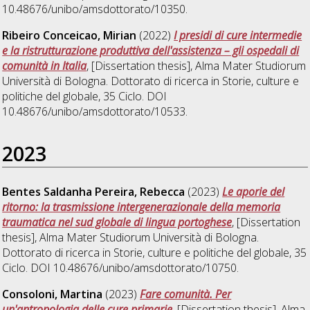
10.48676/unibo/amsdottorato/10350.
Ribeiro Conceicao, Mirian
(2022)
I presidi di cure intermedie
e la ristrutturazione produttiva dell'assistenza – gli ospedali di
comunità in Italia
, [Dissertation thesis], Alma Mater Studiorum
Università di Bologna. Dottorato di ricerca in
Storie, culture e
politiche del globale
, 35 Ciclo. DOI
10.48676/unibo/amsdottorato/10533.
2023
Bentes Saldanha Pereira, Rebecca
(2023)
Le aporie del
ritorno: la trasmissione intergenerazionale della memoria
traumatica nel sud globale di lingua portoghese
, [Dissertation
thesis], Alma Mater Studiorum Università di Bologna.
Dottorato di ricerca in
Storie, culture e politiche del globale
, 35
Ciclo. DOI 10.48676/unibo/amsdottorato/10750.
Consoloni, Martina
(2023)
Fare comunità. Per
un'antropologia delle cure primarie
, [Dissertation thesis], Alma