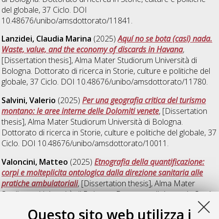
del globale
, 37 Ciclo. DOI
10.48676/unibo/amsdottorato/11841.
Lanzidei, Claudia Marina
(2025)
Aquí no se bota (casi) nada.
Waste, value, and the economy of discards in Havana
,
[Dissertation thesis], Alma Mater Studiorum Università di
Bologna. Dottorato di ricerca in
Storie, culture e politiche del
globale
, 37 Ciclo. DOI 10.48676/unibo/amsdottorato/11780.
Salvini, Valerio
(2025)
Per una geografia critica del turismo
montano: le aree interne delle Dolomiti venete
, [Dissertation
thesis], Alma Mater Studiorum Università di Bologna.
Dottorato di ricerca in
Storie, culture e politiche del globale
, 37
Ciclo. DOI 10.48676/unibo/amsdottorato/10011.
Valoncini, Matteo
(2025)
Etnografia della quantificazione:
corpi e molteplicita ontologica dalla direzione sanitaria alle
pratiche ambulatoriali
, [Dissertation thesis], Alma Mater
Studiorum Università di Bologna. Dottorato di ricerca in
Storie,
culture e politiche del globale
, 37 Ciclo.
Questo sito web utilizza i