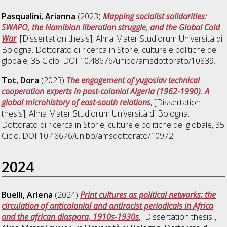
Pasqualini, Arianna
(2023)
Mapping socialist solidarities:
SWAPO, the Namibian liberation struggle, and the Global Cold
War
, [Dissertation thesis], Alma Mater Studiorum Università di
Bologna. Dottorato di ricerca in
Storie, culture e politiche del
globale
, 35 Ciclo. DOI 10.48676/unibo/amsdottorato/10839.
Tot, Dora
(2023)
The engagement of yugoslav technical
cooperation experts in post-colonial Algeria (1962-1990). A
global microhistory of east-south relations
, [Dissertation
thesis], Alma Mater Studiorum Università di Bologna.
Dottorato di ricerca in
Storie, culture e politiche del globale
, 35
Ciclo. DOI 10.48676/unibo/amsdottorato/10972.
2024
Buelli, Arlena
(2024)
Print cultures as political networks: the
circulation of anticolonial and antiracist periodicals in Africa
and the african diaspora, 1910s-1930s
, [Dissertation thesis],