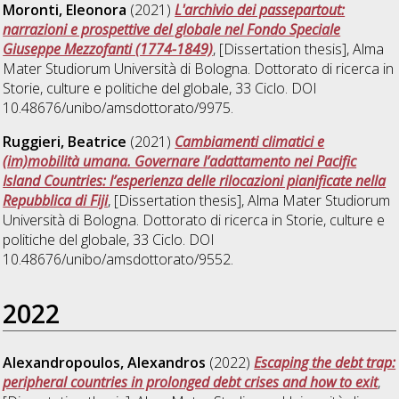
Moronti, Eleonora
(2021)
L'archivio dei passepartout:
narrazioni e prospettive del globale nel Fondo Speciale
Giuseppe Mezzofanti (1774-1849)
, [Dissertation thesis], Alma
Mater Studiorum Università di Bologna. Dottorato di ricerca in
Storie, culture e politiche del globale
, 33 Ciclo. DOI
10.48676/unibo/amsdottorato/9975.
Ruggieri, Beatrice
(2021)
Cambiamenti climatici e
(im)mobilità umana. Governare l’adattamento nei Pacific
Island Countries: l’esperienza delle rilocazioni pianificate nella
Repubblica di Fiji
, [Dissertation thesis], Alma Mater Studiorum
Università di Bologna. Dottorato di ricerca in
Storie, culture e
politiche del globale
, 33 Ciclo. DOI
10.48676/unibo/amsdottorato/9552.
2022
Alexandropoulos, Alexandros
(2022)
Escaping the debt trap:
peripheral countries in prolonged debt crises and how to exit
,