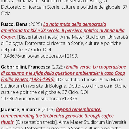
thesis], Alma Mater Studiorum Università di Bologna.
Dottorato di ricerca in
Storie, culture e politiche del globale
, 37
Ciclo.
Fusco, Elena
(2025)
La nota muta della democrazia
americana tra XIX e XX secolo. Il pensiero politico di Anna Julia
Cooper
, [Dissertation thesis], Alma Mater Studiorum Università
di Bologna. Dottorato di ricerca in
Storie, culture e politiche
del globale
, 37 Ciclo. DOI
10.48676/unibo/amsdottorato/12199.
Gabbriellini, Francesca
(2025)
Emilia verde. La cooperazione
di consumo e le sfide della questione ambientale: il caso Coop
Emilia Veneto (1983-1996)
, [Dissertation thesis], Alma Mater
Studiorum Università di Bologna. Dottorato di ricerca in
Storie,
culture e politiche del globale
, 37 Ciclo. DOI
10.48676/unibo/amsdottorato/12335.
Jaugaite, Rimante
(2025)
Beyond remembrance:
commemorating the Srebrenica genocide through coffee
rituals
, [Dissertation thesis], Alma Mater Studiorum Università
di Bologna. Dottorato di ricerca in
Storie, culture e politiche