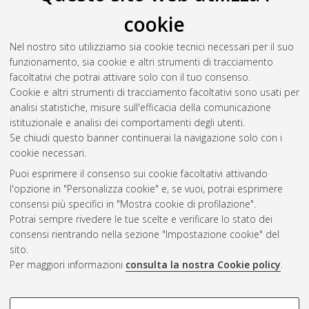
Vettori, Francesco
(2025)
Per una solidarietà circolare: il
cookie
caso di Re.So
, [Dissertation thesis], Alma Mater Studiorum
Università di Bologna. Dottorato di ricerca in
Storie, culture e
Nel nostro sito utilizziamo sia cookie tecnici necessari per il suo
politiche del globale
, 37 Ciclo. DOI
funzionamento, sia cookie e altri strumenti di tracciamento
10.48676/unibo/amsdottorato/12280.
facoltativi che potrai attivare solo con il tuo consenso.
Cookie e altri strumenti di tracciamento facoltativi sono usati per
Questa lista e' stata generata il
Sat Aug 8 20:50:05 2026
analisi statistiche, misure sull'efficacia della comunicazione
CEST
.
istituzionale e analisi dei comportamenti degli utenti.
Se chiudi questo banner continuerai la navigazione solo con i
cookie necessari.
Atom
Puoi esprimere il consenso sui cookie facoltativi attivando
Rss 1.0
l'opzione in "Personalizza cookie" e, se vuoi, potrai esprimere
consensi più specifici in "Mostra cookie di profilazione".
Rss 2.0
Potrai sempre rivedere le tue scelte e verificare lo stato dei
consensi rientrando nella sezione "Impostazione cookie" del
sito.
AMS Dottorato
Per maggiori informazioni
consulta la nostra Cookie policy
.
ISSN: 2038-7946
Servizio implementato e gestito da
AlmaDL
Impostazioni Cookie
COOKIE DI PROFILAZIONE -