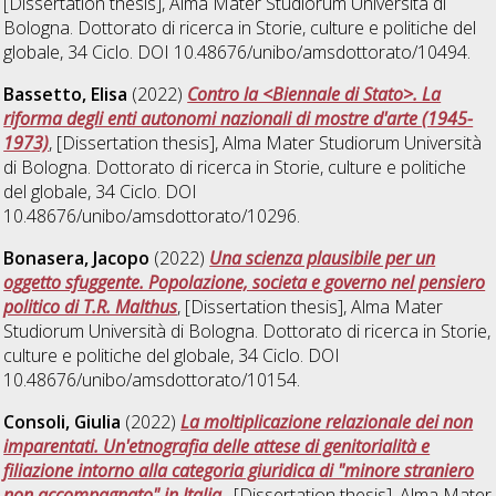
[Dissertation thesis], Alma Mater Studiorum Università di
Bologna. Dottorato di ricerca in
Storie, culture e politiche del
globale
, 34 Ciclo. DOI 10.48676/unibo/amsdottorato/10494.
Bassetto, Elisa
(2022)
Contro la <Biennale di Stato>. La
riforma degli enti autonomi nazionali di mostre d'arte (1945-
1973)
, [Dissertation thesis], Alma Mater Studiorum Università
di Bologna. Dottorato di ricerca in
Storie, culture e politiche
del globale
, 34 Ciclo. DOI
10.48676/unibo/amsdottorato/10296.
Bonasera, Jacopo
(2022)
Una scienza plausibile per un
oggetto sfuggente. Popolazione, societa e governo nel pensiero
politico di T.R. Malthus
, [Dissertation thesis], Alma Mater
Studiorum Università di Bologna. Dottorato di ricerca in
Storie,
culture e politiche del globale
, 34 Ciclo. DOI
10.48676/unibo/amsdottorato/10154.
Consoli, Giulia
(2022)
La moltiplicazione relazionale dei non
imparentati. Un'etnografia delle attese di genitorialità e
filiazione intorno alla categoria giuridica di "minore straniero
non accompagnato" in Italia.
, [Dissertation thesis], Alma Mater