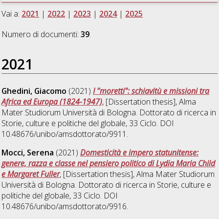
Vai a:
2021
|
2022
|
2023
|
2024
|
2025
Numero di documenti:
39
.
2021
Ghedini, Giacomo
(2021)
I "moretti": schiavitù e missioni tra
Africa ed Europa (1824-1947)
, [Dissertation thesis], Alma
Mater Studiorum Università di Bologna. Dottorato di ricerca in
Storie, culture e politiche del globale
, 33 Ciclo. DOI
10.48676/unibo/amsdottorato/9911.
Mocci, Serena
(2021)
Domesticità e impero statunitense:
genere, razza e classe nel pensiero politico di Lydia Maria Child
e Margaret Fuller
, [Dissertation thesis], Alma Mater Studiorum
Università di Bologna. Dottorato di ricerca in
Storie, culture e
politiche del globale
, 33 Ciclo. DOI
10.48676/unibo/amsdottorato/9916.