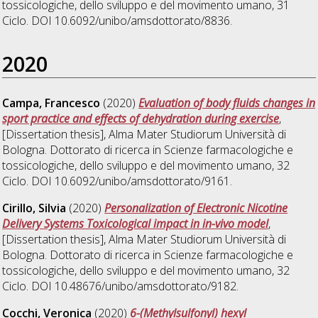
tossicologiche, dello sviluppo e del movimento umano
, 31
Ciclo. DOI 10.6092/unibo/amsdottorato/8836.
2020
Campa, Francesco
(2020)
Evaluation of body fluids changes in
sport practice and effects of dehydration during exercise
,
[Dissertation thesis], Alma Mater Studiorum Università di
Bologna. Dottorato di ricerca in
Scienze farmacologiche e
tossicologiche, dello sviluppo e del movimento umano
, 32
Ciclo. DOI 10.6092/unibo/amsdottorato/9161.
Cirillo, Silvia
(2020)
Personalization of Electronic Nicotine
Delivery Systems Toxicological impact in in-vivo model
,
[Dissertation thesis], Alma Mater Studiorum Università di
Bologna. Dottorato di ricerca in
Scienze farmacologiche e
tossicologiche, dello sviluppo e del movimento umano
, 32
Ciclo. DOI 10.48676/unibo/amsdottorato/9182.
Cocchi, Veronica
(2020)
6-(Methylsulfonyl) hexyl