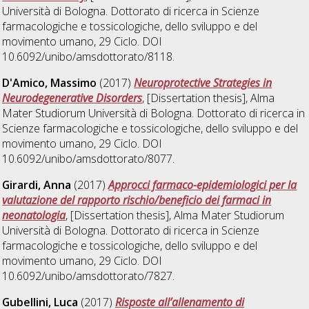
Università di Bologna. Dottorato di ricerca in
Scienze
farmacologiche e tossicologiche, dello sviluppo e del
movimento umano
, 29 Ciclo. DOI
10.6092/unibo/amsdottorato/8118.
D'Amico, Massimo
(2017)
Neuroprotective Strategies in
Neurodegenerative Disorders
, [Dissertation thesis], Alma
Mater Studiorum Università di Bologna. Dottorato di ricerca in
Scienze farmacologiche e tossicologiche, dello sviluppo e del
movimento umano
, 29 Ciclo. DOI
10.6092/unibo/amsdottorato/8077.
Girardi, Anna
(2017)
Approcci farmaco-epidemiologici per la
valutazione del rapporto rischio/beneficio dei farmaci in
neonatologia
, [Dissertation thesis], Alma Mater Studiorum
Università di Bologna. Dottorato di ricerca in
Scienze
farmacologiche e tossicologiche, dello sviluppo e del
movimento umano
, 29 Ciclo. DOI
10.6092/unibo/amsdottorato/7827.
Gubellini, Luca
(2017)
Risposte all’allenamento di