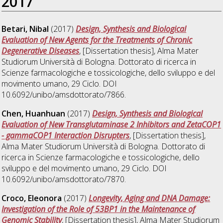
2017
Betari, Nibal
(2017)
Design, Synthesis and Biological
Evaluation of New Agents for the Treatments of Chronic
Degenerative Diseases
, [Dissertation thesis], Alma Mater
Studiorum Università di Bologna. Dottorato di ricerca in
Scienze farmacologiche e tossicologiche, dello sviluppo e del
movimento umano
, 29 Ciclo. DOI
10.6092/unibo/amsdottorato/7866.
Chen, Huanhuan
(2017)
Design, Synthesis and Biological
Evaluation of New Transglutaminase 2 Inhibitors and ZetaCOP1
- gammaCOP1 Interaction Disrupters
, [Dissertation thesis],
Alma Mater Studiorum Università di Bologna. Dottorato di
ricerca in
Scienze farmacologiche e tossicologiche, dello
sviluppo e del movimento umano
, 29 Ciclo. DOI
10.6092/unibo/amsdottorato/7870.
Croco, Eleonora
(2017)
Longevity, Aging and DNA Damage:
Investigation of the Role of 53BP1 in the Maintenance of
Genomic Stability
, [Dissertation thesis], Alma Mater Studiorum