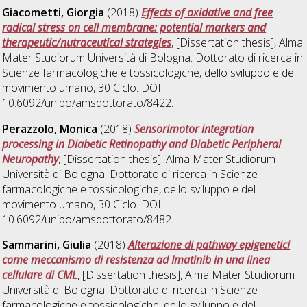
Giacometti, Giorgia
(2018)
Effects of oxidative and free
radical stress on cell membrane: potential markers and
therapeutic/nutraceutical strategies
, [Dissertation thesis], Alma
Mater Studiorum Università di Bologna. Dottorato di ricerca in
Scienze farmacologiche e tossicologiche, dello sviluppo e del
movimento umano
, 30 Ciclo. DOI
10.6092/unibo/amsdottorato/8422.
Perazzolo, Monica
(2018)
Sensorimotor integration
processing in Diabetic Retinopathy and Diabetic Peripheral
Neuropathy
, [Dissertation thesis], Alma Mater Studiorum
Università di Bologna. Dottorato di ricerca in
Scienze
farmacologiche e tossicologiche, dello sviluppo e del
movimento umano
, 30 Ciclo. DOI
10.6092/unibo/amsdottorato/8482.
Sammarini, Giulia
(2018)
Alterazione di pathway epigenetici
come meccanismo di resistenza ad Imatinib in una linea
cellulare di CML
, [Dissertation thesis], Alma Mater Studiorum
Università di Bologna. Dottorato di ricerca in
Scienze
farmacologiche e tossicologiche, dello sviluppo e del