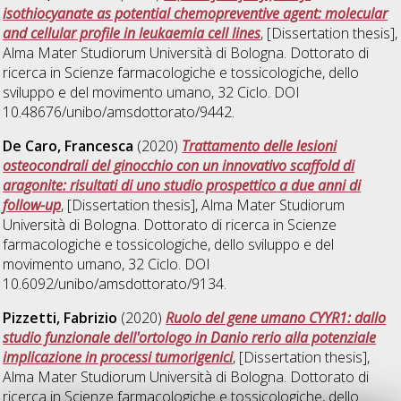
isothiocyanate as potential chemopreventive agent: molecular
and cellular profile in leukaemia cell lines
, [Dissertation thesis],
Alma Mater Studiorum Università di Bologna. Dottorato di
ricerca in
Scienze farmacologiche e tossicologiche, dello
sviluppo e del movimento umano
, 32 Ciclo. DOI
10.48676/unibo/amsdottorato/9442.
De Caro, Francesca
(2020)
Trattamento delle lesioni
osteocondrali del ginocchio con un innovativo scaffold di
aragonite: risultati di uno studio prospettico a due anni di
follow-up
, [Dissertation thesis], Alma Mater Studiorum
Università di Bologna. Dottorato di ricerca in
Scienze
farmacologiche e tossicologiche, dello sviluppo e del
movimento umano
, 32 Ciclo. DOI
10.6092/unibo/amsdottorato/9134.
Pizzetti, Fabrizio
(2020)
Ruolo del gene umano CYYR1: dallo
studio funzionale dell'ortologo in Danio rerio alla potenziale
implicazione in processi tumorigenici
, [Dissertation thesis],
Alma Mater Studiorum Università di Bologna. Dottorato di
ricerca in
Scienze farmacologiche e tossicologiche, dello