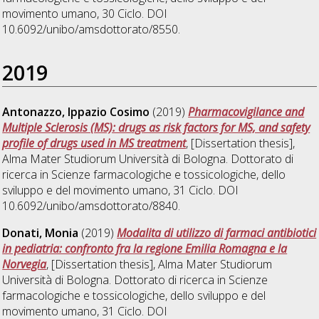
movimento umano
, 30 Ciclo. DOI
10.6092/unibo/amsdottorato/8550.
2019
Antonazzo, Ippazio Cosimo
(2019)
Pharmacovigilance and
Multiple Sclerosis (MS): drugs as risk factors for MS, and safety
profile of drugs used in MS treatment
, [Dissertation thesis],
Alma Mater Studiorum Università di Bologna. Dottorato di
ricerca in
Scienze farmacologiche e tossicologiche, dello
sviluppo e del movimento umano
, 31 Ciclo. DOI
10.6092/unibo/amsdottorato/8840.
Donati, Monia
(2019)
Modalita di utilizzo di farmaci antibiotici
in pediatria: confronto fra la regione Emilia Romagna e la
Norvegia
, [Dissertation thesis], Alma Mater Studiorum
Università di Bologna. Dottorato di ricerca in
Scienze
farmacologiche e tossicologiche, dello sviluppo e del
movimento umano
, 31 Ciclo. DOI