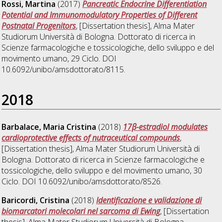
Rossi, Martina
(2017)
Pancreatic Endocrine Differentiation
Potential and Immunomodulatory Properties of Different
Postnatal Progenitors
, [Dissertation thesis], Alma Mater
Studiorum Università di Bologna. Dottorato di ricerca in
Scienze farmacologiche e tossicologiche, dello sviluppo e del
movimento umano
, 29 Ciclo. DOI
10.6092/unibo/amsdottorato/8115.
2018
Barbalace, Maria Cristina
(2018)
17β-estradiol modulates
cardioprotective effects of nutraceutical compounds
,
[Dissertation thesis], Alma Mater Studiorum Università di
Bologna. Dottorato di ricerca in
Scienze farmacologiche e
tossicologiche, dello sviluppo e del movimento umano
, 30
Ciclo. DOI 10.6092/unibo/amsdottorato/8526.
Baricordi, Cristina
(2018)
Identificazione e validazione di
biomarcatori molecolari nel sarcoma di Ewing
, [Dissertation
thesis], Alma Mater Studiorum Università di Bologna.