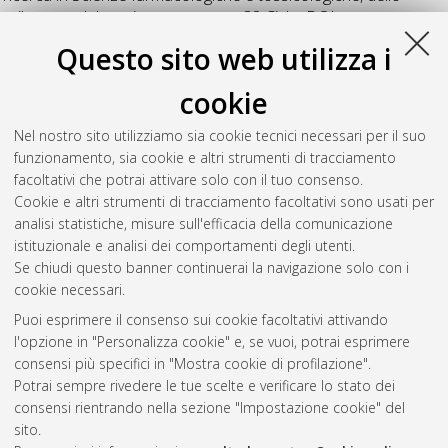
sviluppo e del movimento umano
, 32 Ciclo. DOI
10.48676/unibo/amsdottorato/9465.
Questo sito web utilizza i
Totti, Valentina
(2020)
Exercise and sport for health in solid
cookie
organ transplant recipients
, [Dissertation thesis], Alma Mater
Studiorum Università di Bologna. Dottorato di ricerca in
Nel nostro sito utilizziamo sia cookie tecnici necessari per il suo
Scienze farmacologiche e tossicologiche, dello sviluppo e del
funzionamento, sia cookie e altri strumenti di tracciamento
movimento umano
, 31 Ciclo. DOI
facoltativi che potrai attivare solo con il tuo consenso.
10.6092/unibo/amsdottorato/9222.
Cookie e altri strumenti di tracciamento facoltativi sono usati per
analisi statistiche, misure sull'efficacia della comunicazione
Questa lista e' stata generata il
Fri Aug 7 20:48:19 2026 CEST
.
istituzionale e analisi dei comportamenti degli utenti.
Se chiudi questo banner continuerai la navigazione solo con i
cookie necessari.
Atom
Puoi esprimere il consenso sui cookie facoltativi attivando
Rss 1.0
l'opzione in "Personalizza cookie" e, se vuoi, potrai esprimere
consensi più specifici in "Mostra cookie di profilazione".
Rss 2.0
Potrai sempre rivedere le tue scelte e verificare lo stato dei
consensi rientrando nella sezione "Impostazione cookie" del
AMS Dottorato
sito.