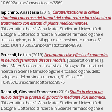
10.6092/unibo/amsdottorato/8869.
Iapichino, Anastasia
(2019)
Caratterizzazione di cellule
staminali cancerose dei tumori del colon-retto e loro risposta al
trattamento con estratti di piante medicamentose
,
[Dissertation thesis], Alma Mater Studiorum Università di
Bologna. Dottorato di ricerca in
Scienze farmacologiche e
tossicologiche, dello sviluppo e del movimento umano
, 31
Ciclo. DOI 10.6092/unibo/amsdottorato/8893.
Pruccoli, Letizia
(2019)
Neuroprotective effects of coumarins
in neurodegenerative disease models
, [Dissertation thesis],
Alma Mater Studiorum Università di Bologna. Dottorato di
ricerca in
Scienze farmacologiche e tossicologiche, dello
sviluppo e del movimento umano
, 31 Ciclo. DOI
10.48676/unibo/amsdottorato/8975.
Raspugli, Giovanni Francesco
(2019)
Studio in vivo di un
nuovo design di protesi di ginocchio mediante RSA dinamica
,
[Dissertation thesis], Alma Mater Studiorum Università di
Bologna. Dottorato di ricerca in
Scienze farmacologiche e