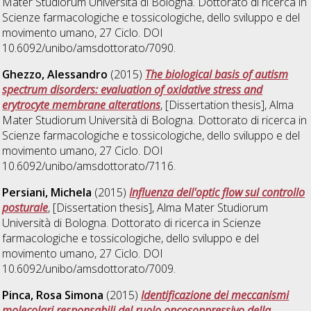
Mater Studiorum Università di Bologna. Dottorato di ricerca in
Scienze farmacologiche e tossicologiche, dello sviluppo e del
movimento umano
, 27 Ciclo. DOI
10.6092/unibo/amsdottorato/7090.
Ghezzo, Alessandro
(2015)
The biological basis of autism
spectrum disorders: evaluation of oxidative stress and
erytrocyte membrane alterations
, [Dissertation thesis], Alma
Mater Studiorum Università di Bologna. Dottorato di ricerca in
Scienze farmacologiche e tossicologiche, dello sviluppo e del
movimento umano
, 27 Ciclo. DOI
10.6092/unibo/amsdottorato/7116.
Persiani, Michela
(2015)
Influenza dell'optic flow sul controllo
posturale
, [Dissertation thesis], Alma Mater Studiorum
Università di Bologna. Dottorato di ricerca in
Scienze
farmacologiche e tossicologiche, dello sviluppo e del
movimento umano
, 27 Ciclo. DOI
10.6092/unibo/amsdottorato/7009.
Pinca, Rosa Simona
(2015)
Identificazione dei meccanismi
molecolari responsabili del ruolo oncosoppressivo della