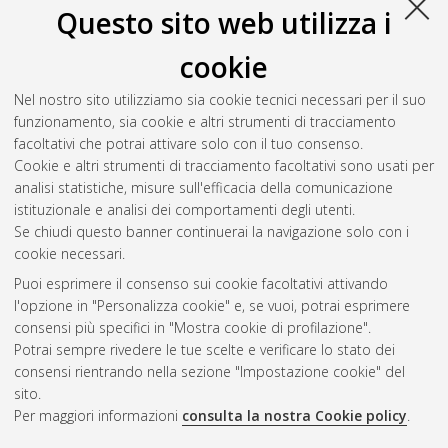
Questo sito web utilizza i
bees (Apis mellifera L.): study of a specific route of exposure
and evaluation of biochemical-physiological changes in the
cookie
assessment of the pesticides toxicity
, [Dissertation thesis],
Alma Mater Studiorum Università di Bologna. Dottorato di
Nel nostro sito utilizziamo sia cookie tecnici necessari per il suo
ricerca in
Entomologia agraria
, 25 Ciclo. DOI
funzionamento, sia cookie e altri strumenti di tracciamento
10.6092/unibo/amsdottorato/5699.
facoltativi che potrai attivare solo con il tuo consenso.
Cookie e altri strumenti di tracciamento facoltativi sono usati per
Questa lista e' stata generata il
Sun Aug 9 20:48:15 2026
analisi statistiche, misure sull'efficacia della comunicazione
CEST
.
istituzionale e analisi dei comportamenti degli utenti.
Se chiudi questo banner continuerai la navigazione solo con i
cookie necessari.
Atom
Puoi esprimere il consenso sui cookie facoltativi attivando
Rss 1.0
l'opzione in "Personalizza cookie" e, se vuoi, potrai esprimere
consensi più specifici in "Mostra cookie di profilazione".
Rss 2.0
Potrai sempre rivedere le tue scelte e verificare lo stato dei
consensi rientrando nella sezione "Impostazione cookie" del
AMS Dottorato
sito.
Per maggiori informazioni
consulta la nostra Cookie policy
.
ISSN: 2038-7946
Servizio implementato e gestito da
AlmaDL