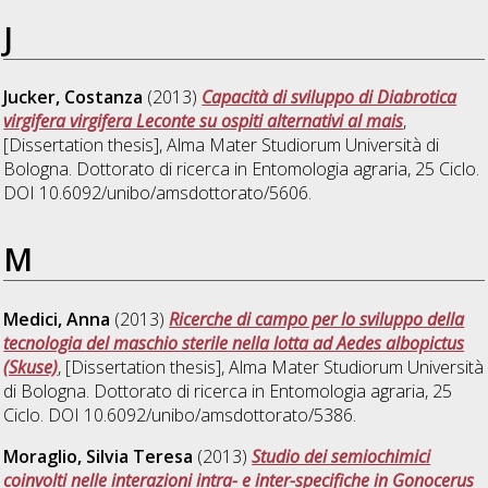
J
Jucker, Costanza
(2013)
Capacità di sviluppo di Diabrotica
virgifera virgifera Leconte su ospiti alternativi al mais
,
[Dissertation thesis], Alma Mater Studiorum Università di
Bologna. Dottorato di ricerca in
Entomologia agraria
, 25 Ciclo.
DOI 10.6092/unibo/amsdottorato/5606.
M
Medici, Anna
(2013)
Ricerche di campo per lo sviluppo della
tecnologia del maschio sterile nella lotta ad Aedes albopictus
(Skuse)
, [Dissertation thesis], Alma Mater Studiorum Università
di Bologna. Dottorato di ricerca in
Entomologia agraria
, 25
Ciclo. DOI 10.6092/unibo/amsdottorato/5386.
Moraglio, Silvia Teresa
(2013)
Studio dei semiochimici
coinvolti nelle interazioni intra- e inter-specifiche in Gonocerus