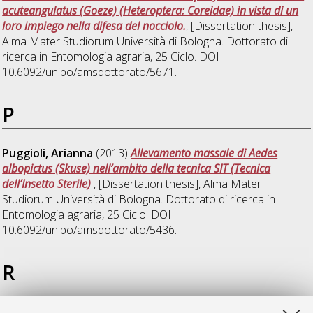
acuteangulatus (Goeze) (Heteroptera: Coreidae) in vista di un
loro impiego nella difesa del nocciolo.
, [Dissertation thesis],
Alma Mater Studiorum Università di Bologna. Dottorato di
ricerca in
Entomologia agraria
, 25 Ciclo. DOI
10.6092/unibo/amsdottorato/5671.
P
Puggioli, Arianna
(2013)
Allevamento massale di Aedes
albopictus (Skuse) nell’ambito della tecnica SIT (Tecnica
dell’Insetto Sterile)
, [Dissertation thesis], Alma Mater
Studiorum Università di Bologna. Dottorato di ricerca in
Entomologia agraria
, 25 Ciclo. DOI
10.6092/unibo/amsdottorato/5436.
R
Renzi, Maria Teresa
(2013)
Effects of pesticides on honey