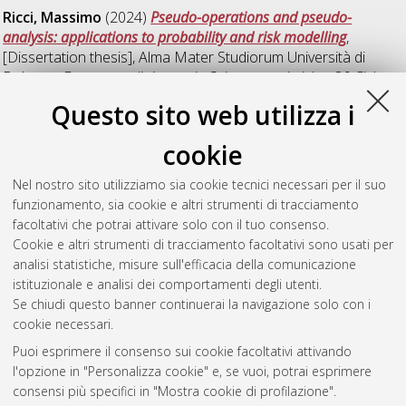
Ricci, Massimo
(2024)
Pseudo-operations and pseudo-
analysis: applications to probability and risk modelling
,
[Dissertation thesis], Alma Mater Studiorum Università di
Bologna. Dottorato di ricerca in
Scienze statistiche
, 36 Ciclo.
DOI 10.48676/unibo/amsdottorato/11464.
Questo sito web utilizza i
Scorolli, Ramiro
(2023)
On the Wick product and Wong-Zakai
cookie
approximations.
, [Dissertation thesis], Alma Mater Studiorum
Università di Bologna. Dottorato di ricerca in
Scienze
Nel nostro sito utilizziamo sia cookie tecnici necessari per il suo
statistiche
, 35 Ciclo. DOI
funzionamento, sia cookie e altri strumenti di tracciamento
10.48676/unibo/amsdottorato/10684.
facoltativi che potrai attivare solo con il tuo consenso.
Cookie e altri strumenti di tracciamento facoltativi sono usati per
Questa lista e' stata generata il
Thu Aug 6 20:49:24 2026
analisi statistiche, misure sull'efficacia della comunicazione
CEST
.
istituzionale e analisi dei comportamenti degli utenti.
Se chiudi questo banner continuerai la navigazione solo con i
cookie necessari.
Atom
Puoi esprimere il consenso sui cookie facoltativi attivando
Rss 1.0
l'opzione in "Personalizza cookie" e, se vuoi, potrai esprimere
consensi più specifici in "Mostra cookie di profilazione".
Rss 2.0