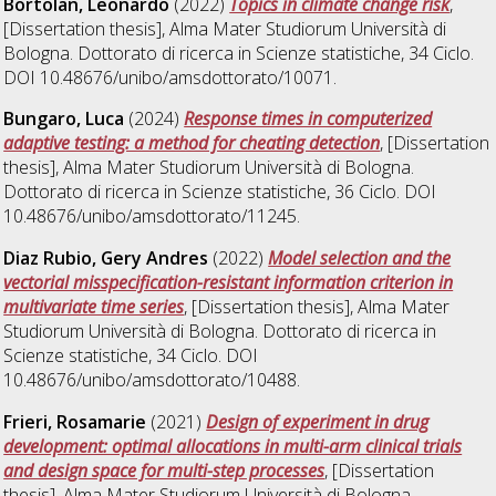
Bortolan, Leonardo
(2022)
Topics in climate change risk
,
[Dissertation thesis], Alma Mater Studiorum Università di
Bologna. Dottorato di ricerca in
Scienze statistiche
, 34 Ciclo.
DOI 10.48676/unibo/amsdottorato/10071.
Bungaro, Luca
(2024)
Response times in computerized
adaptive testing: a method for cheating detection
, [Dissertation
thesis], Alma Mater Studiorum Università di Bologna.
Dottorato di ricerca in
Scienze statistiche
, 36 Ciclo. DOI
10.48676/unibo/amsdottorato/11245.
Diaz Rubio, Gery Andres
(2022)
Model selection and the
vectorial misspecification-resistant information criterion in
multivariate time series
, [Dissertation thesis], Alma Mater
Studiorum Università di Bologna. Dottorato di ricerca in
Scienze statistiche
, 34 Ciclo. DOI
10.48676/unibo/amsdottorato/10488.
Frieri, Rosamarie
(2021)
Design of experiment in drug
development: optimal allocations in multi-arm clinical trials
and design space for multi-step processes
, [Dissertation
thesis], Alma Mater Studiorum Università di Bologna.