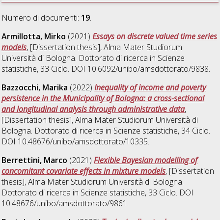
Numero di documenti:
19
.
Armillotta, Mirko
(2021)
Essays on discrete valued time series
models
, [Dissertation thesis], Alma Mater Studiorum
Università di Bologna. Dottorato di ricerca in
Scienze
statistiche
, 33 Ciclo. DOI 10.6092/unibo/amsdottorato/9838.
Bazzocchi, Marika
(2022)
Inequality of income and poverty
persistence in the Municipality of Bologna: a cross-sectional
and longitudinal analysis through administrative data
,
[Dissertation thesis], Alma Mater Studiorum Università di
Bologna. Dottorato di ricerca in
Scienze statistiche
, 34 Ciclo.
DOI 10.48676/unibo/amsdottorato/10335.
Berrettini, Marco
(2021)
Flexible Bayesian modelling of
concomitant covariate effects in mixture models
, [Dissertation
thesis], Alma Mater Studiorum Università di Bologna.
Dottorato di ricerca in
Scienze statistiche
, 33 Ciclo. DOI
10.48676/unibo/amsdottorato/9861.