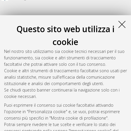
Questo sito web utilizza i
cookie
Nel nostro sito utilizziamo sia cookie tecnici necessari per il suo
funzionamento, sia cookie e altri strumenti di tracciamento
facoltativi che potrai attivare solo con il tuo consenso.
Cookie e altri strumenti di tracciamento facoltativi sono usati per
Gestione del documento:
analisi statistiche, misure sull'efficacia della comunicazione
istituzionale e analisi dei comportamenti degli utenti.
Se chiudi questo banner continuerai la navigazione solo con i
cookie necessari.
Atom
Puoi esprimere il consenso sui cookie facoltativi attivando
Rss 1.0
l'opzione in "Personalizza cookie" e, se vuoi, potrai esprimere
consensi più specifici in "Mostra cookie di profilazione".
Rss 2.0
Potrai sempre rivedere le tue scelte e verificare lo stato dei
consensi rientrando nella sezione "Impostazione cookie" del