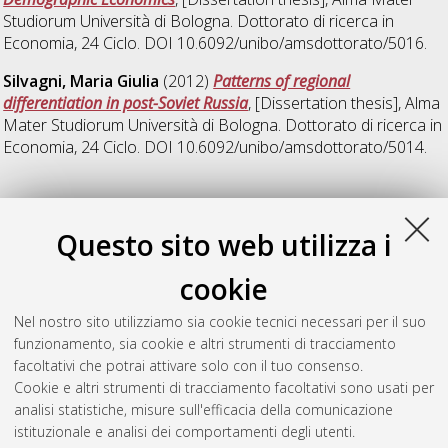
Studiorum Università di Bologna. Dottorato di ricerca in
Economia
, 24 Ciclo. DOI 10.6092/unibo/amsdottorato/5016.
Silvagni, Maria Giulia
(2012)
Patterns of regional
differentiation in post-Soviet Russia
, [Dissertation thesis], Alma
Mater Studiorum Università di Bologna. Dottorato di ricerca in
Economia
, 24 Ciclo. DOI 10.6092/unibo/amsdottorato/5014.
27
Questo sito web utilizza i
Lam, Wing Man Wynne
(2014)
Essays in Industrial
cookie
Organization and Information Technology
, [Dissertation
thesis], Alma Mater Studiorum Università di Bologna.
Nel nostro sito utilizziamo sia cookie tecnici necessari per il suo
Dottorato di ricerca in
Economia
, 27 Ciclo. DOI
funzionamento, sia cookie e altri strumenti di tracciamento
10.6092/unibo/amsdottorato/6725.
facoltativi che potrai attivare solo con il tuo consenso.
Cookie e altri strumenti di tracciamento facoltativi sono usati per
Questa lista e' stata generata il
Wed Aug 5 20:49:47 2026
analisi statistiche, misure sull'efficacia della comunicazione
CEST
.
istituzionale e analisi dei comportamenti degli utenti.