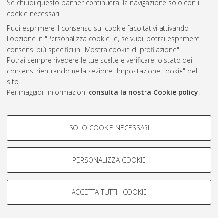
Se chiudi questo banner continuerai la navigazione solo con i
cookie necessari.
Atom
Puoi esprimere il consenso sui cookie facoltativi attivando
Rss 1.0
l'opzione in "Personalizza cookie" e, se vuoi, potrai esprimere
consensi più specifici in "Mostra cookie di profilazione".
Rss 2.0
Potrai sempre rivedere le tue scelte e verificare lo stato dei
consensi rientrando nella sezione "Impostazione cookie" del
AMS Dottorato
sito.
Per maggiori informazioni
consulta la nostra Cookie policy
.
ISSN: 2038-7946
Servizio implementato e gestito da
AlmaDL
Impostazioni Cookie
COOKIE DI PROFILAZIONE -
SOLO COOKIE NECESSARI
Informativa sulla privacy
FACOLTATIVI
Condizioni d’uso del sito
Si tratta di cookie utilizzati per analizzare le caratteristiche della
navigazione degli utenti, creare profili in base al loro comportamento
PERSONALIZZA COOKIE
sul sito, per analisi di marketing.
Mostra cookie di profilazione
ACCETTA TUTTI I COOKIE
Google/Youtube Video
© ALMA MATER STUDIORUM - Università di Bologna, 2007-2026.
COOKIE TECNICI - NECESSARI
Facebook