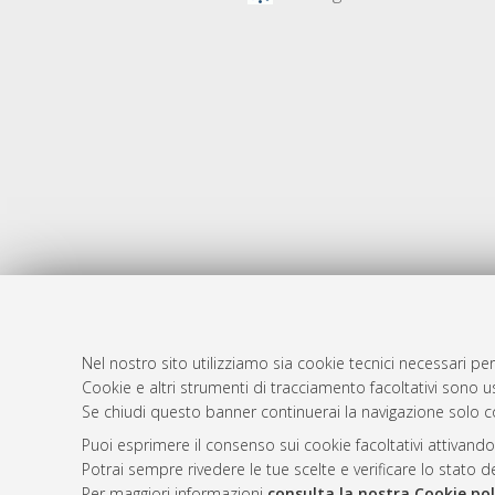
Nel nostro sito utilizziamo sia cookie tecnici necessari per
AMS Dotto
Atom
Cookie e altri strumenti di tracciamento facoltativi sono us
ISSN: 2038
Se chiudi questo banner continuerai la navigazione solo c
Rss 1.0
Servizio i
Puoi esprimere il consenso sui cookie facoltativi attivando
Rss 2.0
Impostazio
Potrai sempre rivedere le tue scelte e verificare lo stato 
Informativa
Per maggiori informazioni
consulta la nostra Cookie pol