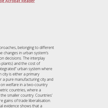
be Acrobat Reader
proaches, belonging to different
 the changes in urban system’s
ion decisions. The interplay
plants) and the cost of
“integrated” urban system where
city is either a primary
r a pure manufacturing city and
e on welfare in a two-country
etric countries, where a
the smaller country. Countries’
e gains of trade liberalisation.
cal evidence shows that a