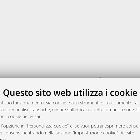
Gestione del documento:
Questo sito web utilizza i cookie
 il suo funzionamento, sia cookie e altri strumenti di tracciamento faco
rato
ati per analisi statistiche, misure sull'efficacia della comunicazione is
-7946
on i cookie necessari.
mplementato e gestito da
AlmaDL
 l'opzione in "Personalizza cookie" e, se vuoi, potrai esprimere consens
ni Cookie
dei consensi rientrando nella sezione "Impostazione cookie" del sito.
 sulla privacy
icy
.