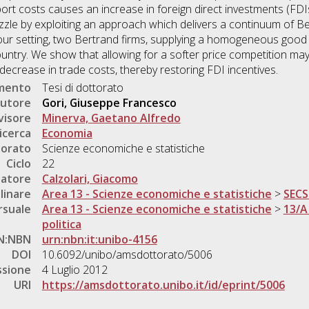
port costs causes an increase in foreign direct investments (F
zzle by exploiting an approach which delivers a continuum of Be
 our setting, two Bertrand firms, supplying a homogeneous good 
ountry. We show that allowing for a softer price competition ma
decrease in trade costs, thereby restoring FDI incentives.
umento
Tesi di dottorato
utore
Gori, Giuseppe Francesco
visore
Minerva, Gaetano Alfredo
icerca
Economia
torato
Scienze economiche e statistiche
Ciclo
22
natore
Calzolari, Giacomo
linare
Area 13 - Scienze economiche e statistiche
>
SECS
rsuale
Area 13 - Scienze economiche e statistiche
>
13/A
politica
N:NBN
urn:nbn:it:unibo-4156
DOI
10.6092/unibo/amsdottorato/5006
ssione
4 Luglio 2012
URI
https://amsdottorato.unibo.it/id/eprint/5006