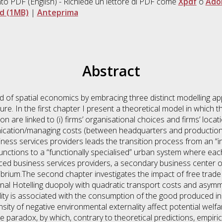
to PDF
(English) - Richiede un lettore di PDF come
Xpdf
o
Ado
d (1MB)
|
Anteprima
Abstract
ld of spatial economics by embracing three distinct modelling ap
ature. In the first chapter I present a theoretical model in which
on are linked to (i) firms’ organisational choices and firms’ locat
ication/managing costs (between headquarters and production 
ness services providers leads the transition process from an 
functions to a “functionally specialised” urban system where each 
ced business services providers, a secondary business center o
quilibrium.The second chapter investigates the impact of free trad
nal Hotelling duopoly with quadratic transport costs and asymm
ity is associated with the consumption of the good produced in 
ensity of negative environmental externality affect potential welfar
e paradox, by which, contrary to theoretical predictions, empiri