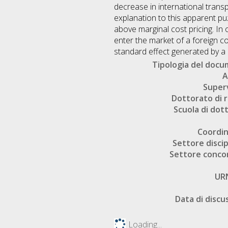
decrease in international trans
explanation to this apparent pu
above marginal cost pricing. In
enter the market of a foreign c
standard effect generated by a 
Tipologia del doc
A
Super
Dottorato di r
Scuola di dot
Coordi
Settore discip
Settore conco
UR
Data di discu
Loading...