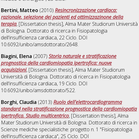
Bertini, Matteo
(2010)
Resincronizzazione cardiaca:
razionale, selezione dei pazienti ed ottimizzazinone della
terapia
, [Dissertation thesis], Alma Mater Studiorum Università
di Bologna. Dottorato di ricerca in
Fisiopatologia
dell'insufficienza cardiaca
, 22 Ciclo. DOI
10.6092/unibo/amsdottorato/2648.
Biagini, Elena
(2007)
Storia naturale e stratificazione
prognostica della cardiomiopatia ipertrofica: nuove
acquisizioni
, [Dissertation thesis], Alma Mater Studiorum
Università di Bologna. Dottorato di ricerca in
Fisiopatologia
dell'insufficienza cardiaca
, 19 Ciclo. DOI
10.6092/unibo/amsdottorato/522.
Borghi, Claudia
(2013)
Ruolo dell'elettrocardiogramma
standard nella stratificazione prognostica della cardiomiopatia
ipertrofica. Studio multicentrico
, [Dissertation thesis], Alma
Mater Studiorum Università di Bologna. Dottorato di ricerca in
Scienze mediche specialistiche: progetto n. 1 "Fisiopatologia
dell'insufficienza cardiaca"
, 25 Ciclo. DOI