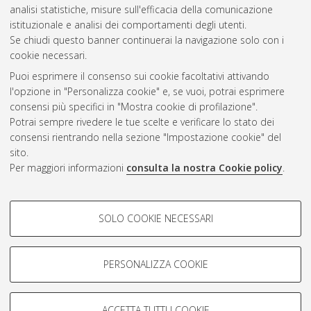
analisi statistiche, misure sull'efficacia della comunicazione
Questa lista e' stata generata il
Fri Aug 7 20:49:03 2026 CEST
.
istituzionale e analisi dei comportamenti degli utenti.
Se chiudi questo banner continuerai la navigazione solo con i
cookie necessari.
Atom
Puoi esprimere il consenso sui cookie facoltativi attivando
Rss 1.0
l'opzione in "Personalizza cookie" e, se vuoi, potrai esprimere
consensi più specifici in "Mostra cookie di profilazione".
Rss 2.0
Potrai sempre rivedere le tue scelte e verificare lo stato dei
consensi rientrando nella sezione "Impostazione cookie" del
AMS Dottorato
sito.
Per maggiori informazioni
consulta la nostra Cookie policy
.
ISSN: 2038-7946
Servizio implementato e gestito da
AlmaDL
Impostazioni Cookie
COOKIE DI PROFILAZIONE -
SOLO COOKIE NECESSARI
Informativa sulla privacy
FACOLTATIVI
Condizioni d’uso del sito
Si tratta di cookie utilizzati per analizzare le caratteristiche della
navigazione degli utenti, creare profili in base al loro comportamento
PERSONALIZZA COOKIE
sul sito, per analisi di marketing.
Mostra cookie di profilazione
ACCETTA TUTTI I COOKIE