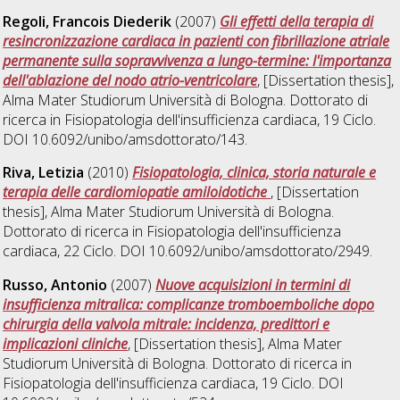
Regoli, Francois Diederik
(2007)
Gli effetti della terapia di
resincronizzazione cardiaca in pazienti con fibrillazione atriale
permanente sulla sopravvivenza a lungo-termine: l'importanza
dell'ablazione del nodo atrio-ventricolare
, [Dissertation thesis],
Alma Mater Studiorum Università di Bologna. Dottorato di
ricerca in
Fisiopatologia dell'insufficienza cardiaca
, 19 Ciclo.
DOI 10.6092/unibo/amsdottorato/143.
Riva, Letizia
(2010)
Fisiopatologia, clinica, storia naturale e
terapia delle cardiomiopatie amiloidotiche
, [Dissertation
thesis], Alma Mater Studiorum Università di Bologna.
Dottorato di ricerca in
Fisiopatologia dell'insufficienza
cardiaca
, 22 Ciclo. DOI 10.6092/unibo/amsdottorato/2949.
Russo, Antonio
(2007)
Nuove acquisizioni in termini di
insufficienza mitralica: complicanze tromboemboliche dopo
chirurgia della valvola mitrale: incidenza, predittori e
implicazioni cliniche
, [Dissertation thesis], Alma Mater
Studiorum Università di Bologna. Dottorato di ricerca in
Fisiopatologia dell'insufficienza cardiaca
, 19 Ciclo. DOI