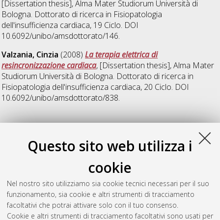
[Dissertation thesis], Alma Mater Studiorum Università di
Bologna. Dottorato di ricerca in
Fisiopatologia
dell'insufficienza cardiaca
, 19 Ciclo. DOI
10.6092/unibo/amsdottorato/146.
Valzania, Cinzia
(2008)
La terapia elettrica di
resincronizzazione cardiaca
, [Dissertation thesis], Alma Mater
Studiorum Università di Bologna. Dottorato di ricerca in
Fisiopatologia dell'insufficienza cardiaca
, 20 Ciclo. DOI
10.6092/unibo/amsdottorato/838.
Z
Questo sito web utilizza i
Ziacchi, Matteo
(2013)
Strategie di personalizzazione della
cookie
terapia di resincronizzazione cardiaca
, [Dissertation thesis],
Alma Mater Studiorum Università di Bologna. Dottorato di
Nel nostro sito utilizziamo sia cookie tecnici necessari per il suo
ricerca in
Scienze mediche specialistiche: progetto n. 1
funzionamento, sia cookie e altri strumenti di tracciamento
"Fisiopatologia dell'insufficienza cardiaca"
, 25 Ciclo. DOI
facoltativi che potrai attivare solo con il tuo consenso.
10.6092/unibo/amsdottorato/5332.
Cookie e altri strumenti di tracciamento facoltativi sono usati per