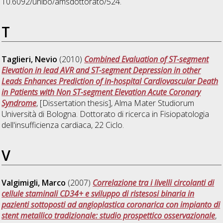
10.6092/unibo/amsdottorato/524.
T
Taglieri, Nevio
(2010)
Combined Evaluation of ST-segment
Elevation in lead AVR and ST-segment Depression in other
Leads Enhances Prediction of in-hospital Cardiovascular Death
in Patients with Non ST-segment Elevation Acute Coronary
Syndrome
, [Dissertation thesis], Alma Mater Studiorum
Università di Bologna. Dottorato di ricerca in
Fisiopatologia
dell'insufficienza cardiaca
, 22 Ciclo.
V
Valgimigli, Marco
(2007)
Correlazione tra i livelli circolanti di
cellule staminali CD34+ e sviluppo di ristesosi binaria in
pazienti sottoposti ad angioplastica coronarica con impianto di
stent metallico tradizionale: studio prospettico osservazionale
,