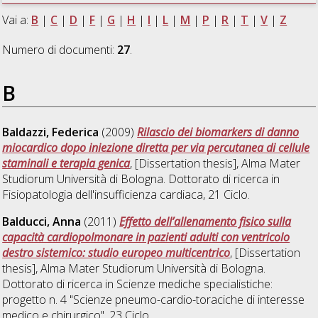
Vai a:
B
|
C
|
D
|
F
|
G
|
H
|
I
|
L
|
M
|
P
|
R
|
T
|
V
|
Z
Numero di documenti:
27
.
B
Baldazzi, Federica
(2009)
Rilascio dei biomarkers di danno
miocardico dopo iniezione diretta per via percutanea di cellule
staminali e terapia genica
, [Dissertation thesis], Alma Mater
Studiorum Università di Bologna. Dottorato di ricerca in
Fisiopatologia dell'insufficienza cardiaca
, 21 Ciclo.
Balducci, Anna
(2011)
Effetto dell’allenamento fisico sulla
capacità cardiopolmonare in pazienti adulti con ventricolo
destro sistemico: studio europeo multicentrico
, [Dissertation
thesis], Alma Mater Studiorum Università di Bologna.
Dottorato di ricerca in
Scienze mediche specialistiche:
progetto n. 4 "Scienze pneumo-cardio-toraciche di interesse
medico e chirurgico"
, 23 Ciclo.