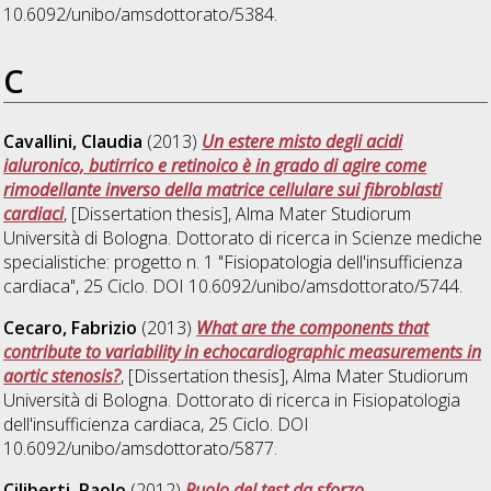
10.6092/unibo/amsdottorato/5384.
C
Cavallini, Claudia
(2013)
Un estere misto degli acidi
ialuronico, butirrico e retinoico è in grado di agire come
rimodellante inverso della matrice cellulare sui fibroblasti
cardiaci
, [Dissertation thesis], Alma Mater Studiorum
Università di Bologna. Dottorato di ricerca in
Scienze mediche
specialistiche: progetto n. 1 "Fisiopatologia dell'insufficienza
cardiaca"
, 25 Ciclo. DOI 10.6092/unibo/amsdottorato/5744.
Cecaro, Fabrizio
(2013)
What are the components that
contribute to variability in echocardiographic measurements in
aortic stenosis?
, [Dissertation thesis], Alma Mater Studiorum
Università di Bologna. Dottorato di ricerca in
Fisiopatologia
dell'insufficienza cardiaca
, 25 Ciclo. DOI
10.6092/unibo/amsdottorato/5877.
Ciliberti, Paolo
(2012)
Ruolo del test da sforzo