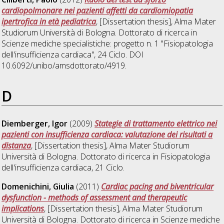
cardiopolmonare nei pazienti affetti da cardiomiopatia
ipertrofica in età pediatrica
, [Dissertation thesis], Alma Mater
Studiorum Università di Bologna. Dottorato di ricerca in
Scienze mediche specialistiche: progetto n. 1 "Fisiopatologia
dell'insufficienza cardiaca"
, 24 Ciclo. DOI
10.6092/unibo/amsdottorato/4919.
D
Diemberger, Igor
(2009)
Stategie di trattamento elettrico nei
pazienti con insufficienza cardiaca: valutazione dei risultati a
distanza
, [Dissertation thesis], Alma Mater Studiorum
Università di Bologna. Dottorato di ricerca in
Fisiopatologia
dell'insufficienza cardiaca
, 21 Ciclo.
Domenichini, Giulia
(2011)
Cardiac pacing and biventricular
dysfunction - methods of assessment and therapeutic
implications
, [Dissertation thesis], Alma Mater Studiorum
Università di Bologna. Dottorato di ricerca in
Scienze mediche