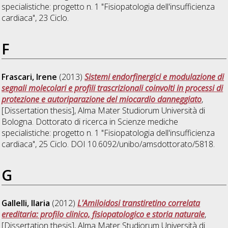
specialistiche: progetto n. 1 "Fisiopatologia dell'insufficienza
cardiaca"
, 23 Ciclo.
F
Frascari, Irene
(2013)
Sistemi endorfinergici e modulazione di
segnali molecolari e profili trascrizionali coinvolti in processi di
protezione e autoriparazione del miocardio danneggiato
,
[Dissertation thesis], Alma Mater Studiorum Università di
Bologna. Dottorato di ricerca in
Scienze mediche
specialistiche: progetto n. 1 "Fisiopatologia dell'insufficienza
cardiaca"
, 25 Ciclo. DOI 10.6092/unibo/amsdottorato/5818.
G
Gallelli, Ilaria
(2012)
L'Amiloidosi transtiretino correlata
ereditaria: profilo clinico, fisiopatologico e storia naturale
,
[Dissertation thesis], Alma Mater Studiorum Università di