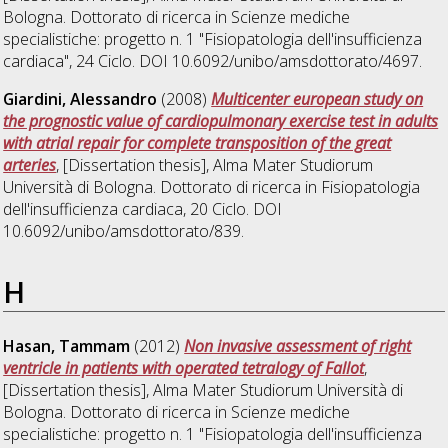
Bologna. Dottorato di ricerca in
Scienze mediche
specialistiche: progetto n. 1 "Fisiopatologia dell'insufficienza
cardiaca"
, 24 Ciclo. DOI 10.6092/unibo/amsdottorato/4697.
Giardini, Alessandro
(2008)
Multicenter european study on
the prognostic value of cardiopulmonary exercise test in adults
with atrial repair for complete transposition of the great
arteries
, [Dissertation thesis], Alma Mater Studiorum
Università di Bologna. Dottorato di ricerca in
Fisiopatologia
dell'insufficienza cardiaca
, 20 Ciclo. DOI
10.6092/unibo/amsdottorato/839.
H
Hasan, Tammam
(2012)
Non invasive assessment of right
ventricle in patients with operated tetralogy of Fallot
,
[Dissertation thesis], Alma Mater Studiorum Università di
Bologna. Dottorato di ricerca in
Scienze mediche
specialistiche: progetto n. 1 "Fisiopatologia dell'insufficienza