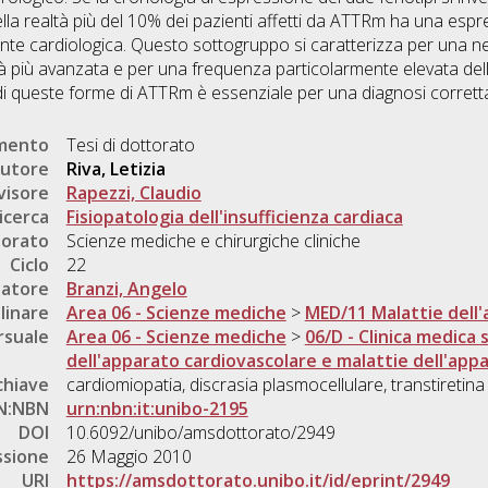
lla realtà più del 10% dei pazienti affetti da ATTRm ha una espr
te cardiologica. Questo sottogruppo si caratterizza per una n
tà più avanzata e per una frequenza particolarmente elevata de
i queste forme di ATTRm è essenziale per una diagnosi corretta
umento
Tesi di dottorato
utore
Riva, Letizia
visore
Rapezzi, Claudio
icerca
Fisiopatologia dell'insufficienza cardiaca
torato
Scienze mediche e chirurgiche cliniche
Ciclo
22
natore
Branzi, Angelo
linare
Area 06 - Scienze mediche
>
MED/11 Malattie dell
rsuale
Area 06 - Scienze mediche
>
06/D - Clinica medica s
dell'apparato cardiovascolare e malattie dell'app
chiave
cardiomiopatia, discrasia plasmocellulare, transtiretina
N:NBN
urn:nbn:it:unibo-2195
DOI
10.6092/unibo/amsdottorato/2949
ssione
26 Maggio 2010
URI
https://amsdottorato.unibo.it/id/eprint/2949