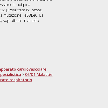
essione fenotipica
etta prevalenza del sesso
lla mutazione Ile68Leu. La
, soprattutto in ambito
'apparato cardiovascolare
pecialistica
>
06/D1 Malattie
arato respiratorio