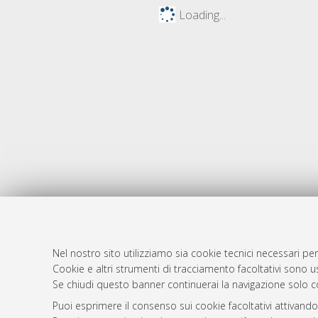
Loading...
Nel nostro sito utilizziamo sia cookie tecnici necessari per
AMS Dotto
Atom
Cookie e altri strumenti di tracciamento facoltativi sono us
ISSN: 2038
Se chiudi questo banner continuerai la navigazione solo c
Rss 1.0
Servizio i
Puoi esprimere il consenso sui cookie facoltativi attivando
Rss 2.0
Impostazio