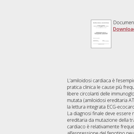
Documen
Downloa
L’amiloidosi cardiaca è l’esempio
pratica clinica le cause più fre
libere circolanti delle immunogl
mutata (amiloidosi ereditaria AT
la lettura integrata ECG-ecocar
La diagnosi finale deve essere n
ereditaria da mutazione della t
cardiaco è relativamente freque
all’espressione del fenotipo neur