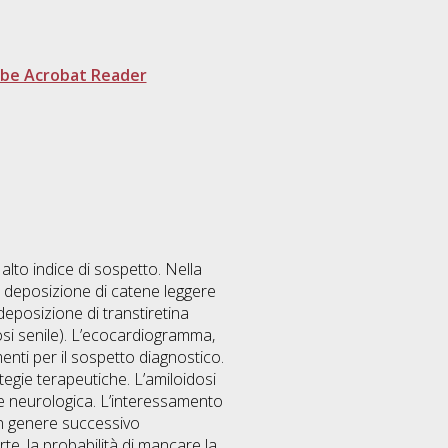
be Acrobat Reader
alto indice di sospetto. Nella
la deposizione di catene leggere
deposizione di transtiretina
dosi senile). L’ecocardiogramma,
nti per il sospetto diagnostico.
egie terapeutiche. L’amiloidosi
e neurologica. L’interessamento
in genere successivo
te, la probabilità di mancare la