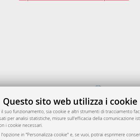
Gestione del documento:
Questo sito web utilizza i cookie
 il suo funzionamento, sia cookie e altri strumenti di tracciamento faco
rato
ati per analisi statistiche, misure sull'efficacia della comunicazione is
-7946
on i cookie necessari.
mplementato e gestito da
AlmaDL
 l'opzione in "Personalizza cookie" e, se vuoi, potrai esprimere consens
ni Cookie