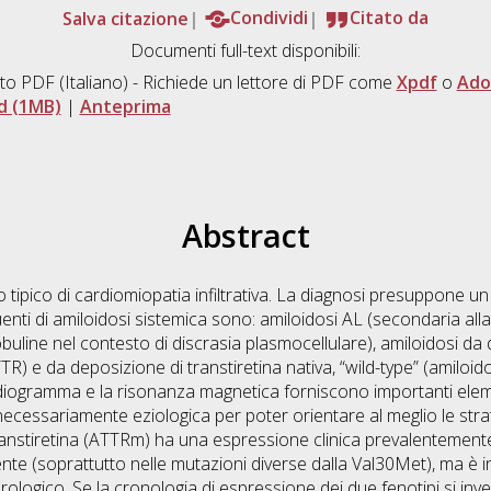
Salva citazione
Condividi
Citato da
Documenti full-text disponibili:
to PDF
(Italiano) - Richiede un lettore di PDF come
Xpdf
o
Ado
d (1MB)
|
Anteprima
Abstract
 tipico di cardiomiopatia infiltrativa. La diagnosi presuppone un 
quenti di amiloidosi sistemica sono: amiloidosi AL (secondaria al
obuline nel contesto di discrasia plasmocellulare), amiloidosi da 
TR) e da deposizione di transtiretina nativa, “wild-type” (amiloi
diogramma e la risonanza magnetica forniscono importanti eleme
ecessariamente eziologica per poter orientare al meglio le strat
ranstiretina (ATTRm) ha una espressione clinica prevalentement
nte (soprattutto nelle mutazioni diverse dalla Val30Met), ma è 
ologico. Se la cronologia di espressione dei due fenotipi si inver