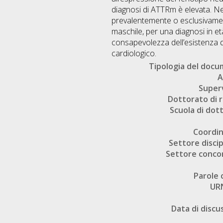
diagnosi di ATTRm è elevata. Ne
prevalentemente o esclusivamen
maschile, per una diagnosi in e
consapevolezza dell’esistenza d
cardiologico.
Tipologia del doc
A
Super
Dottorato di r
Scuola di dot
Coordi
Settore discip
Settore conco
Parole 
UR
Data di discu