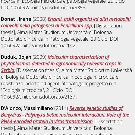
ricerca in
Ecologia microbica e patologia vegetale
, 25 Ciclo.
DOI 10.6092/unibo/amsdottorato/5353.
Donati, Irene
(2008)
Enzimi, acidi organici ed altri metaboliti
coinvolti nella patogenesi di Penicillium spp
, [Dissertation
thesis], Alma Mater Studiorum Università di Bologna.
Dottorato di ricerca in
Patologia vegetale
, 20 Ciclo. DOI
10.6092/unibo/amsdottorato/1142.
Duduk, Bojan
(2009)
Molecular characterization of
phytoplasmas detected in agronomically relevant crops in
Serbia
, [Dissertation thesis], Alma Mater Studiorum Università
di Bologna. Dottorato di ricerca in
Ecologia microbica e
resistenza indotta ad agenti fitopatogeni: progetto n. 1
"Ecologia microbica"
, 21 Ciclo. DOI
10.6092/unibo/amsdottorato/2137.
D’Alonzo, Massimiliano
(2011)
Reverse genetic studies of
Benyvirus - Polymyxa betae molecular interaction: Role of the
RNA4-encoded protein in virus transmission
, [Dissertation
thesis], Alma Mater Studiorum Università di Bologna.
Dottorato di ricerca in
Ecologia microbica e patologia