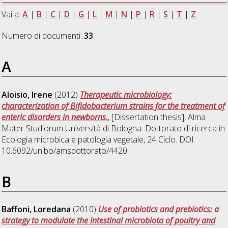
Vai a:
A
|
B
|
C
|
D
|
G
|
L
|
M
|
N
|
P
|
R
|
S
|
T
|
Z
Numero di documenti:
33
.
A
Aloisio, Irene
(2012)
Therapeutic microbiology:
characterization of Bifidobacterium strains for the treatment of
enteric disorders in newborns.
, [Dissertation thesis], Alma
Mater Studiorum Università di Bologna. Dottorato di ricerca in
Ecologia microbica e patologia vegetale
, 24 Ciclo. DOI
10.6092/unibo/amsdottorato/4420.
B
Baffoni, Loredana
(2010)
Use of probiotics and prebiotics: a
strategy to modulate the intestinal microbiota of poultry and