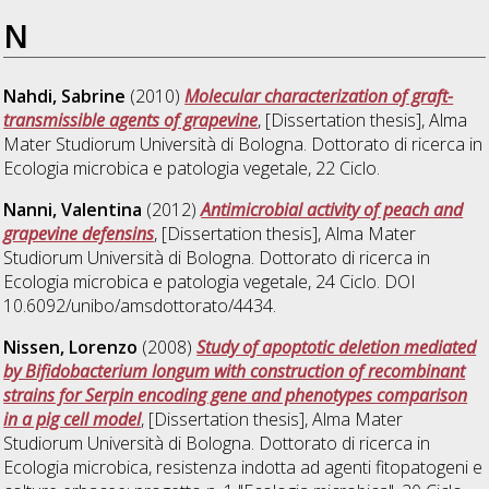
N
Nahdi, Sabrine
(2010)
Molecular characterization of graft-
transmissible agents of grapevine
, [Dissertation thesis], Alma
Mater Studiorum Università di Bologna. Dottorato di ricerca in
Ecologia microbica e patologia vegetale
, 22 Ciclo.
Nanni, Valentina
(2012)
Antimicrobial activity of peach and
grapevine defensins
, [Dissertation thesis], Alma Mater
Studiorum Università di Bologna. Dottorato di ricerca in
Ecologia microbica e patologia vegetale
, 24 Ciclo. DOI
10.6092/unibo/amsdottorato/4434.
Nissen, Lorenzo
(2008)
Study of apoptotic deletion mediated
by Bifidobacterium longum with construction of recombinant
strains for Serpin encoding gene and phenotypes comparison
in a pig cell model
, [Dissertation thesis], Alma Mater
Studiorum Università di Bologna. Dottorato di ricerca in
Ecologia microbica, resistenza indotta ad agenti fitopatogeni e