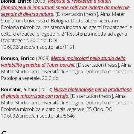
Biondi, Enrico
(2008)
Risposte di resistenza a batteri
fitopatogeni di importanti specie coltivate indotte da molecole
segnale di diversa natura
, [Dissertation thesis], Alma Mater
Studiorum Università di Bologna. Dottorato di ricerca in
Ecologia microbica, resistenza indotta ad agenti fitopatogeni e
colture erbacee: progetto n. 2 "Resistenza indotta ad agenti
fitopatogeni"
, 20 Ciclo. DOI
10.6092/unibo/amsdottorato/1151.
Bonuso, Enrico
(2008)
Metodi molecolari nello studio della
variabilità genetica di Tuber borchii
, [Dissertation thesis], Alma
Mater Studiorum Università di Bologna. Dottorato di ricerca in
Patologia vegetale
, 20 Ciclo.
Boutahir, Siham
(2013)
Nuove biotenologie per la produzione
di piante micorrizate con tartufo
, [Dissertation thesis], Alma
Mater Studiorum Università di Bologna. Dottorato di ricerca in
Ecologia microbica e patologia vegetale
, 25 Ciclo. DOI
10.6092/unibo/amsdottorato/5646.
C