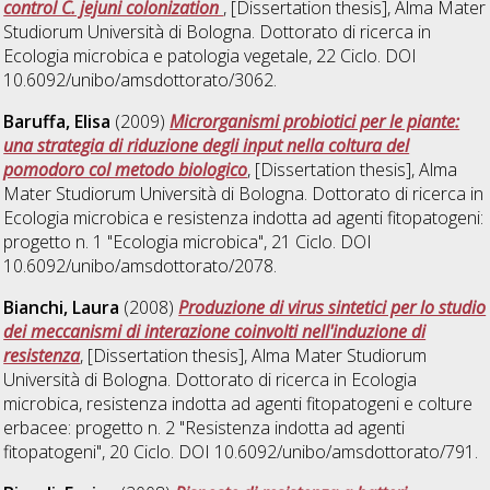
control C. jejuni colonization
, [Dissertation thesis], Alma Mater
Studiorum Università di Bologna. Dottorato di ricerca in
Ecologia microbica e patologia vegetale
, 22 Ciclo. DOI
10.6092/unibo/amsdottorato/3062.
Baruffa, Elisa
(2009)
Microrganismi probiotici per le piante:
una strategia di riduzione degli input nella coltura del
pomodoro col metodo biologico
, [Dissertation thesis], Alma
Mater Studiorum Università di Bologna. Dottorato di ricerca in
Ecologia microbica e resistenza indotta ad agenti fitopatogeni:
progetto n. 1 "Ecologia microbica"
, 21 Ciclo. DOI
10.6092/unibo/amsdottorato/2078.
Bianchi, Laura
(2008)
Produzione di virus sintetici per lo studio
dei meccanismi di interazione coinvolti nell'induzione di
resistenza
, [Dissertation thesis], Alma Mater Studiorum
Università di Bologna. Dottorato di ricerca in
Ecologia
microbica, resistenza indotta ad agenti fitopatogeni e colture
erbacee: progetto n. 2 "Resistenza indotta ad agenti
fitopatogeni"
, 20 Ciclo. DOI 10.6092/unibo/amsdottorato/791.