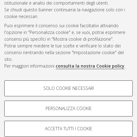
istituzionale e analisi dei comportamenti degli utenti.
Se chiudi questo banner continuerai la navigazione solo con i
cookie necessari.
Atom
Puoi esprimere il consenso sui cookie facoltativi attivando
Rss 1.0
l'opzione in "Personalizza cookie" e, se vuoi, potrai esprimere
consensi più specifici in "Mostra cookie di profilazione".
Rss 2.0
Potrai sempre rivedere le tue scelte e verificare lo stato dei
consensi rientrando nella sezione "Impostazione cookie" del
sito.
AMS Dottorato
Per maggiori informazioni
consulta la nostra Cookie policy
.
ISSN: 2038-7946
Servizio implementato e gestito da
AlmaDL
Impostazioni Cookie
COOKIE DI PROFILAZIONE -
SOLO COOKIE NECESSARI
Informativa sulla privacy
FACOLTATIVI
Condizioni d’uso del sito
Si tratta di cookie utilizzati per analizzare le caratteristiche della
navigazione degli utenti, creare profili in base al loro comportamento
PERSONALIZZA COOKIE
sul sito, per analisi di marketing.
Mostra cookie di profilazione
ACCETTA TUTTI I COOKIE
Google/Youtube Video
© ALMA MATER STUDIORUM - Università di Bologna, 2007-2026.
COOKIE TECNICI - NECESSARI