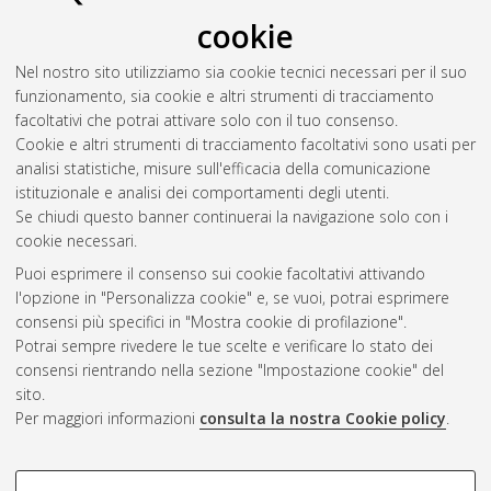
cookie
Nel nostro sito utilizziamo sia cookie tecnici necessari per il suo
funzionamento, sia cookie e altri strumenti di tracciamento
facoltativi che potrai attivare solo con il tuo consenso.
Cookie e altri strumenti di tracciamento facoltativi sono usati per
Gestione del documento:
analisi statistiche, misure sull'efficacia della comunicazione
istituzionale e analisi dei comportamenti degli utenti.
Se chiudi questo banner continuerai la navigazione solo con i
cookie necessari.
Atom
Puoi esprimere il consenso sui cookie facoltativi attivando
Rss 1.0
l'opzione in "Personalizza cookie" e, se vuoi, potrai esprimere
consensi più specifici in "Mostra cookie di profilazione".
Rss 2.0
Potrai sempre rivedere le tue scelte e verificare lo stato dei
consensi rientrando nella sezione "Impostazione cookie" del
sito.
AMS Dottorato
Per maggiori informazioni
consulta la nostra Cookie policy
.
ISSN: 2038-7946
Servizio implementato e gestito da
AlmaDL
Impostazioni Cookie
COOKIE DI PROFILAZIONE -