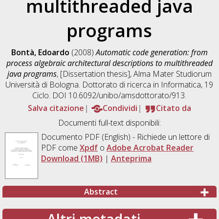
multithreaded java
programs
Bontà, Edoardo
(2008)
Automatic code generation: from
process algebraic architectural descriptions to multithreaded
java programs
, [Dissertation thesis], Alma Mater Studiorum
Università di Bologna. Dottorato di ricerca in
Informatica
, 19
Ciclo. DOI 10.6092/unibo/amsdottorato/913.
Salva citazione
Condividi
Citato da
Documenti full-text disponibili:
Documento PDF
(English) - Richiede un lettore di
PDF come
Xpdf
o
Adobe Acrobat Reader
Download (1MB)
|
Anteprima
Abstract
Altri metadati