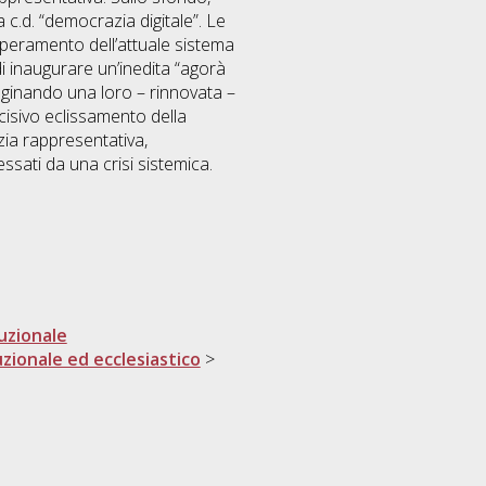
 c.d. “democrazia digitale”. Le
superamento dell’attuale sistema
i inaugurare un’inedita “agorà
aginando una loro – rinnovata –
decisivo eclissamento della
zia rappresentativa,
ssati da una crisi sistemica.
tuzionale
uzionale ed ecclesiastico
>