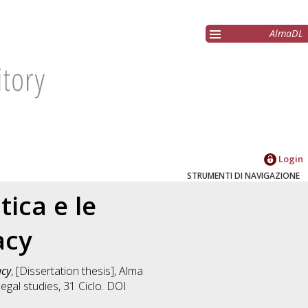
AlmaDL
Login
STRUMENTI DI NAVIGAZIONE
tica e le
acy
acy
, [Dissertation thesis], Alma
legal studies
, 31 Ciclo. DOI