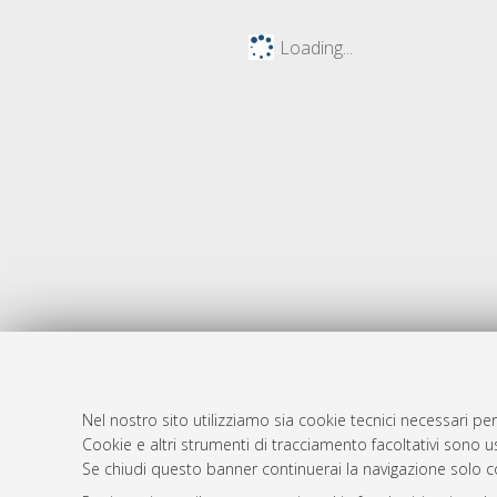
Loading...
Nel nostro sito utilizziamo sia cookie tecnici necessari per
AMS Dotto
Atom
Cookie e altri strumenti di tracciamento facoltativi sono us
ISSN: 2038
Se chiudi questo banner continuerai la navigazione solo c
Rss 1.0
Servizio i