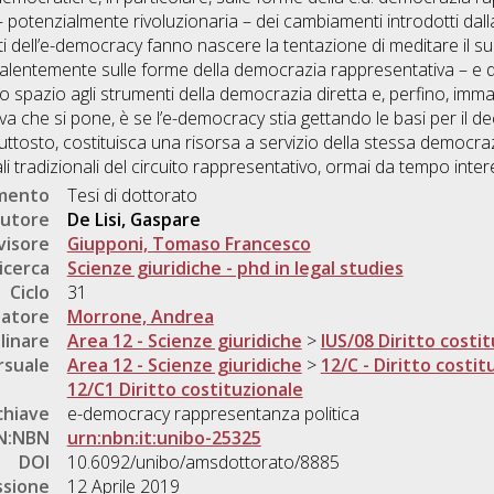
 – potenzialmente rivoluzionaria – dei cambiamenti introdotti dalla
nti dell’e-democracy fanno nascere la tentazione di meditare il 
valentemente sulle forme della democrazia rappresentativa – e d
o spazio agli strumenti della democrazia diretta e, perfino, imm
nativa che si pone, è se l’e-democracy stia gettando le basi per il 
uttosto, costituisca una risorsa a servizio della stessa democra
i tradizionali del circuito rappresentativo, ormai da tempo intere
umento
Tesi di dottorato
utore
De Lisi, Gaspare
visore
Giupponi, Tomaso Francesco
icerca
Scienze giuridiche - phd in legal studies
Ciclo
31
natore
Morrone, Andrea
linare
Area 12 - Scienze giuridiche
>
IUS/08 Diritto costi
rsuale
Area 12 - Scienze giuridiche
>
12/C - Diritto costit
12/C1 Diritto costituzionale
chiave
e-democracy rappresentanza politica
N:NBN
urn:nbn:it:unibo-25325
DOI
10.6092/unibo/amsdottorato/8885
ssione
12 Aprile 2019