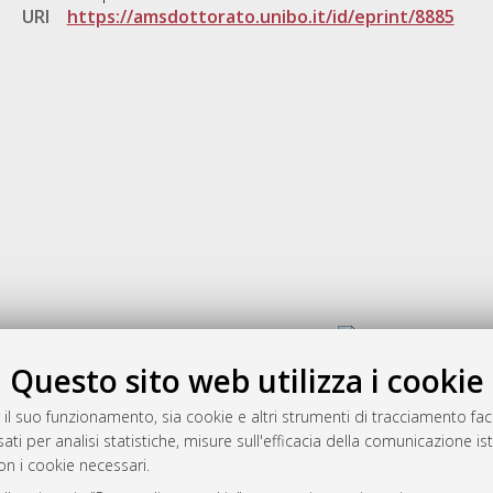
URI
https://amsdottorato.unibo.it/id/eprint/8885
Gestione del documento:
Questo sito web utilizza i cookie
 il suo funzionamento, sia cookie e altri strumenti di tracciamento faco
rato
ati per analisi statistiche, misure sull'efficacia della comunicazione is
-7946
on i cookie necessari.
mplementato e gestito da
AlmaDL