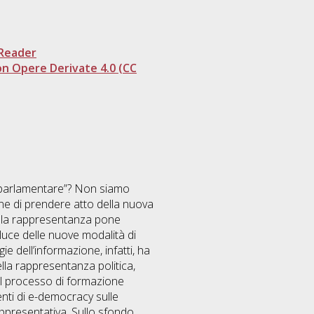
Reader
n Opere Derivate 4.0 (CC
a parlamentare”? Non siamo
one di prendere atto della nuova
 della rappresentanza pone
 luce delle nuove modalità di
ie dell’informazione, infatti, ha
lla rappresentanza politica,
il processo di formazione
menti di e-democracy sulle
ppresentativa. Sullo sfondo,