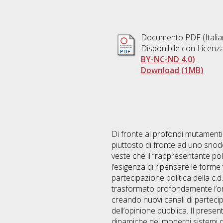
Documento PDF
(Itali
Disponibile con Licenz
BY-NC-ND 4.0)
.
Download (1MB)
Di fronte ai profondi mutamenti
piuttosto di fronte ad uno snodo
veste che il “rappresentante pol
l’esigenza di ripensare le forme
partecipazione politica della c.d
trasformato profondamente l’orga
creando nuovi canali di parteci
dell’opinione pubblica. Il presen
dinamiche dei moderni sistemi de