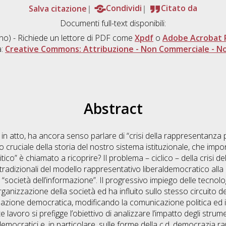
Salva citazione
Condividi
Citato da
Documenti full-text disponibili:
ano) - Richiede un lettore di PDF come
Xpdf
o
Adobe Acrobat 
a:
Creative Commons: Attribuzione - Non Commerciale - No
Abstract
 in atto, ha ancora senso parlare di “crisi della rappresentanz
 cruciale della storia del nostro sistema istituzionale, che imp
itico” è chiamato a ricoprire? Il problema – ciclico – della crisi
 tradizionali del modello rappresentativo liberaldemocratico alla
. “società dell’informazione”. Il progressivo impiego delle tecnolog
nizzazione della società ed ha influito sullo stesso circuito de
pazione democratica, modificando la comunicazione politica ed 
te lavoro si prefigge l’obiettivo di analizzare l’impatto degli stru
mocratici e, in particolare, sulle forme della c.d. democrazia ra