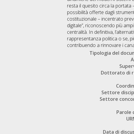
resta il quesito circa la portata
possibilità offerte dagli strume
costituzionale – incentrato pre
digitale”, riconoscendo più ampi
centralità. In definitiva, l’alter
rappresentanza politica o se, pi
contribuendo a rinnovare i canal
Tipologia del doc
A
Super
Dottorato di r
Coordi
Settore discip
Settore conco
Parole 
UR
Data di discu