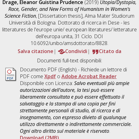
Drage, Eleanor Guistina Prudence
(2019)
Utopia/Dystopia,
Race, Gender, and New Forms of Humanism in Women's
Science Fiction
, [Dissertation thesis], Alma Mater Studiorum
Università di Bologna. Dottorato di ricerca in
Dese - les
litteratures de l'europe unie/ european literatures/ letterature
dell'europa unita
, 31 Ciclo. DOI
10.6092/unibo/amsdottorato/8828.
Salva citazione
Condividi
Citato da
Documenti full-text disponibili:
Documento PDF
(English) - Richiede un lettore di
PDF come
Xpdf
o
Adobe Acrobat Reader
Disponibile con Licenza:
Salvo eventuali più ampie
autorizzazioni dell'autore, la tesi può essere
liberamente consultata e può essere effettuato il
salvataggio e la stampa di una copia per fini
strettamente personali di studio, di ricerca e di
insegnamento, con espresso divieto di qualunque
utilizzo direttamente o indirettamente commerciale.
Ogni altro diritto sul materiale è riservato
.
Download (2MB)