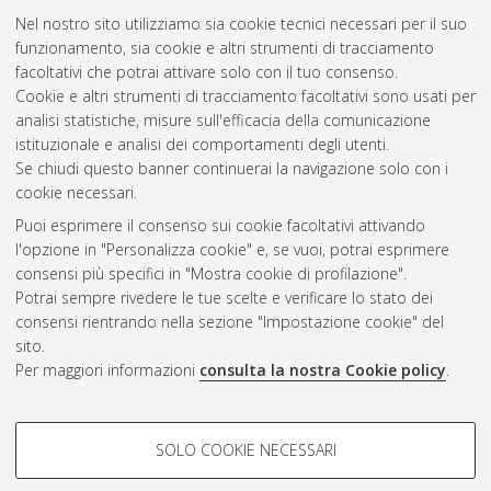
Nel nostro sito utilizziamo sia cookie tecnici necessari per il suo
funzionamento, sia cookie e altri strumenti di tracciamento
facoltativi che potrai attivare solo con il tuo consenso.
Cookie e altri strumenti di tracciamento facoltativi sono usati per
Gestione del documento:
analisi statistiche, misure sull'efficacia della comunicazione
istituzionale e analisi dei comportamenti degli utenti.
Se chiudi questo banner continuerai la navigazione solo con i
cookie necessari.
Atom
Puoi esprimere il consenso sui cookie facoltativi attivando
Rss 1.0
l'opzione in "Personalizza cookie" e, se vuoi, potrai esprimere
consensi più specifici in "Mostra cookie di profilazione".
Rss 2.0
Potrai sempre rivedere le tue scelte e verificare lo stato dei
consensi rientrando nella sezione "Impostazione cookie" del
sito.
AMS Dottorato
Per maggiori informazioni
consulta la nostra Cookie policy
.
ISSN: 2038-7946
Servizio implementato e gestito da
AlmaDL
Impostazioni Cookie
COOKIE DI PROFILAZIONE -
SOLO COOKIE NECESSARI
Informativa sulla privacy
FACOLTATIVI
Condizioni d’uso del sito