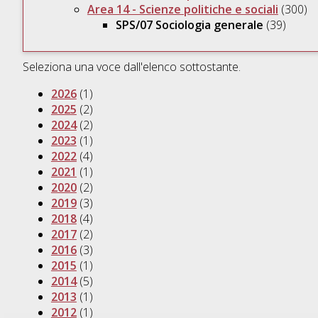
Area 14 - Scienze politiche e sociali
(300)
SPS/07 Sociologia generale
(39)
Seleziona una voce dall'elenco sottostante.
2026
(1)
2025
(2)
2024
(2)
2023
(1)
2022
(4)
2021
(1)
2020
(2)
2019
(3)
2018
(4)
2017
(2)
2016
(3)
2015
(1)
2014
(5)
2013
(1)
2012
(1)