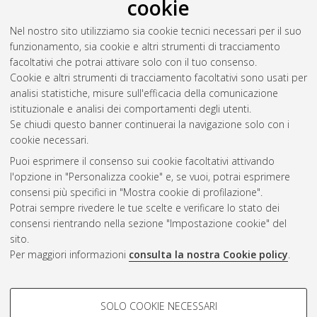
cookie
Nel nostro sito utilizziamo sia cookie tecnici necessari per il suo
funzionamento, sia cookie e altri strumenti di tracciamento
facoltativi che potrai attivare solo con il tuo consenso.
Cookie e altri strumenti di tracciamento facoltativi sono usati per
Gestione del documento:
analisi statistiche, misure sull'efficacia della comunicazione
istituzionale e analisi dei comportamenti degli utenti.
Se chiudi questo banner continuerai la navigazione solo con i
cookie necessari.
Atom
Puoi esprimere il consenso sui cookie facoltativi attivando
Rss 1.0
l'opzione in "Personalizza cookie" e, se vuoi, potrai esprimere
consensi più specifici in "Mostra cookie di profilazione".
Rss 2.0
Potrai sempre rivedere le tue scelte e verificare lo stato dei
consensi rientrando nella sezione "Impostazione cookie" del
sito.
AMS Dottorato
Per maggiori informazioni
consulta la nostra Cookie policy
.
ISSN: 2038-7946
Servizio implementato e gestito da
AlmaDL
Impostazioni Cookie
COOKIE DI PROFILAZIONE -
SOLO COOKIE NECESSARI
Informativa sulla privacy
FACOLTATIVI