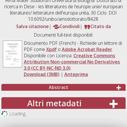
Alma Mater Studiorum Università di Bologna. Dottorato di
ricerca in
Dese - les litteratures de l'europe unie/ european
literatures/ letterature dell'europa unita
, 30 Ciclo. DOI
10.6092/unibo/amsdottorato/8428.
Salva citazione
Condividi
Citato da
Documenti full-text disponibili:
Documento PDF
(French) - Richiede un lettore di
PDF come
Xpdf
o
Adobe Acrobat Reader
Disponibile con Licenza:
Creative Commons
Attribution Non-commercial No Derivatives
3.0 (CC BY-NC-ND 3.0)
.
Download (3MB)
|
Anteprima
Abstract
Altri metadati
Loading...