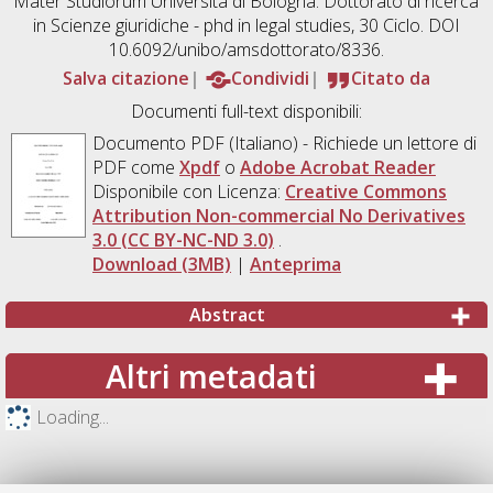
Mater Studiorum Università di Bologna. Dottorato di ricerca
in
Scienze giuridiche - phd in legal studies
, 30 Ciclo. DOI
10.6092/unibo/amsdottorato/8336.
Salva citazione
Condividi
Citato da
Documenti full-text disponibili:
Documento PDF
(Italiano) - Richiede un lettore di
PDF come
Xpdf
o
Adobe Acrobat Reader
Disponibile con Licenza:
Creative Commons
Attribution Non-commercial No Derivatives
3.0 (CC BY-NC-ND 3.0)
.
Download (3MB)
|
Anteprima
Abstract
Altri metadati
Loading...