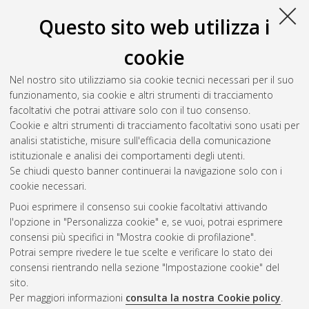
Questo sito web utilizza i
cookie
Nel nostro sito utilizziamo sia cookie tecnici necessari per il suo
funzionamento, sia cookie e altri strumenti di tracciamento
facoltativi che potrai attivare solo con il tuo consenso.
Cookie e altri strumenti di tracciamento facoltativi sono usati per
Gestione del documento:
analisi statistiche, misure sull'efficacia della comunicazione
istituzionale e analisi dei comportamenti degli utenti.
Se chiudi questo banner continuerai la navigazione solo con i
cookie necessari.
Atom
Puoi esprimere il consenso sui cookie facoltativi attivando
Rss 1.0
l'opzione in "Personalizza cookie" e, se vuoi, potrai esprimere
consensi più specifici in "Mostra cookie di profilazione".
Rss 2.0
Potrai sempre rivedere le tue scelte e verificare lo stato dei
consensi rientrando nella sezione "Impostazione cookie" del
sito.
AMS Dottorato
Per maggiori informazioni
consulta la nostra Cookie policy
.
ISSN: 2038-7946