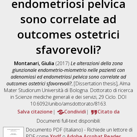
endometriosi pelvica
sono correlate ad
outcomes ostetrici
sfavorevoli?
Montanari, Giulia
(2017)
Le alterazioni della zona
giunzionale endometrio-miometrio nelle pazienti con
adenomiosi ed endometriosi pelvica sono correlate ad
outcomes ostetrici sfavorevoli?
, [Dissertation thesis], Alma
Mater Studiorum Università di Bologna. Dottorato di ricerca
in
Scienze mediche generali e dei servizi
, 29 Ciclo. DOI
10.6092/unibo/amsdottorato/8163.
Salva citazione
Condividi
Citato da
Documenti full-text disponibili:
Documento PDF
(Italiano) - Richiede un lettore di
PDF come
Xpdf
o
Adobe Acrobat Reader