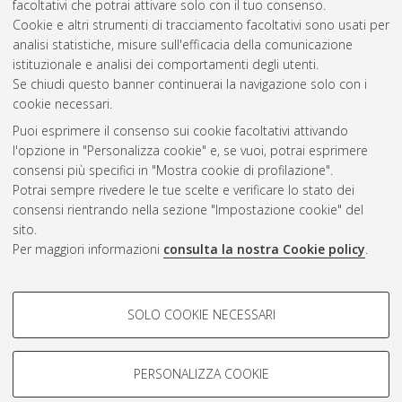
facoltativi che potrai attivare solo con il tuo consenso.
Cookie e altri strumenti di tracciamento facoltativi sono usati per
Gestione del documento:
analisi statistiche, misure sull'efficacia della comunicazione
istituzionale e analisi dei comportamenti degli utenti.
Se chiudi questo banner continuerai la navigazione solo con i
cookie necessari.
Atom
Puoi esprimere il consenso sui cookie facoltativi attivando
Rss 1.0
l'opzione in "Personalizza cookie" e, se vuoi, potrai esprimere
consensi più specifici in "Mostra cookie di profilazione".
Rss 2.0
Potrai sempre rivedere le tue scelte e verificare lo stato dei
consensi rientrando nella sezione "Impostazione cookie" del
sito.
AMS Dottorato
Per maggiori informazioni
consulta la nostra Cookie policy
.
ISSN: 2038-7946
Servizio implementato e gestito da
AlmaDL
Impostazioni Cookie
COOKIE DI PROFILAZIONE -
SOLO COOKIE NECESSARI
Informativa sulla privacy
FACOLTATIVI
Condizioni d’uso del sito
Si tratta di cookie utilizzati per analizzare le caratteristiche della
navigazione degli utenti, creare profili in base al loro comportamento
PERSONALIZZA COOKIE
sul sito, per analisi di marketing.