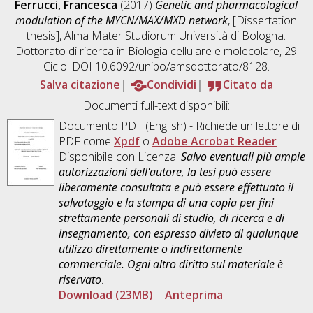
Ferrucci, Francesca
(2017)
Genetic and pharmacological
modulation of the MYCN/MAX/MXD network
, [Dissertation
thesis], Alma Mater Studiorum Università di Bologna.
Dottorato di ricerca in
Biologia cellulare e molecolare
, 29
Ciclo. DOI 10.6092/unibo/amsdottorato/8128.
Salva citazione
Condividi
Citato da
Documenti full-text disponibili:
Documento PDF
(English) - Richiede un lettore di
PDF come
Xpdf
o
Adobe Acrobat Reader
Disponibile con Licenza:
Salvo eventuali più ampie
autorizzazioni dell'autore, la tesi può essere
liberamente consultata e può essere effettuato il
salvataggio e la stampa di una copia per fini
strettamente personali di studio, di ricerca e di
insegnamento, con espresso divieto di qualunque
utilizzo direttamente o indirettamente
commerciale. Ogni altro diritto sul materiale è
riservato
.
Download (23MB)
|
Anteprima