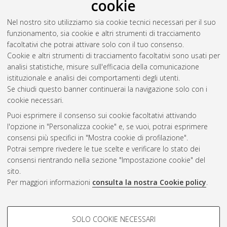
cookie
Nel nostro sito utilizziamo sia cookie tecnici necessari per il suo
funzionamento, sia cookie e altri strumenti di tracciamento
facoltativi che potrai attivare solo con il tuo consenso.
Cookie e altri strumenti di tracciamento facoltativi sono usati per
Gestione del documento:
analisi statistiche, misure sull'efficacia della comunicazione
istituzionale e analisi dei comportamenti degli utenti.
Se chiudi questo banner continuerai la navigazione solo con i
cookie necessari.
Atom
Puoi esprimere il consenso sui cookie facoltativi attivando
Rss 1.0
l'opzione in "Personalizza cookie" e, se vuoi, potrai esprimere
consensi più specifici in "Mostra cookie di profilazione".
Rss 2.0
Potrai sempre rivedere le tue scelte e verificare lo stato dei
consensi rientrando nella sezione "Impostazione cookie" del
sito.
AMS Dottorato
Per maggiori informazioni
consulta la nostra Cookie policy
.
ISSN: 2038-7946
Servizio implementato e gestito da
AlmaDL
Impostazioni Cookie
COOKIE DI PROFILAZIONE -
SOLO COOKIE NECESSARI
Informativa sulla privacy
FACOLTATIVI