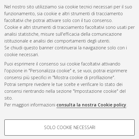
Nel nostro sito utilizziamo sia cookie tecnici necessari per il suo
funzionamento, sia cookie e altri strumenti di tracciamento
facoltativi che potrai attivare solo con il tuo consenso.
Cookie e altri strumenti di tracciamento facoltativi sono usati per
Gestione del documento:
analisi statistiche, misure sull'efficacia della comunicazione
istituzionale e analisi dei comportamenti degli utenti.
Se chiudi questo banner continuerai la navigazione solo con i
cookie necessari.
Atom
Puoi esprimere il consenso sui cookie facoltativi attivando
Rss 1.0
l'opzione in "Personalizza cookie" e, se vuoi, potrai esprimere
consensi più specifici in "Mostra cookie di profilazione".
Rss 2.0
Potrai sempre rivedere le tue scelte e verificare lo stato dei
consensi rientrando nella sezione "Impostazione cookie" del
sito.
AMS Dottorato
Per maggiori informazioni
consulta la nostra Cookie policy
.
ISSN: 2038-7946
Servizio implementato e gestito da
AlmaDL
Impostazioni Cookie
COOKIE DI PROFILAZIONE -
SOLO COOKIE NECESSARI
Informativa sulla privacy
FACOLTATIVI
Condizioni d’uso del sito