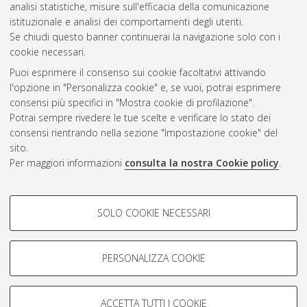
Gestione del documento:
analisi statistiche, misure sull'efficacia della comunicazione
istituzionale e analisi dei comportamenti degli utenti.
Se chiudi questo banner continuerai la navigazione solo con i
cookie necessari.
Atom
Puoi esprimere il consenso sui cookie facoltativi attivando
Rss 1.0
l'opzione in "Personalizza cookie" e, se vuoi, potrai esprimere
consensi più specifici in "Mostra cookie di profilazione".
Rss 2.0
Potrai sempre rivedere le tue scelte e verificare lo stato dei
consensi rientrando nella sezione "Impostazione cookie" del
sito.
AMS Dottorato
Per maggiori informazioni
consulta la nostra Cookie policy
.
ISSN: 2038-7946
Servizio implementato e gestito da
AlmaDL
Impostazioni Cookie
COOKIE DI PROFILAZIONE -
SOLO COOKIE NECESSARI
Informativa sulla privacy
FACOLTATIVI
Condizioni d’uso del sito
Si tratta di cookie utilizzati per analizzare le caratteristiche della
navigazione degli utenti, creare profili in base al loro comportamento
PERSONALIZZA COOKIE
sul sito, per analisi di marketing.
Mostra cookie di profilazione
ACCETTA TUTTI I COOKIE