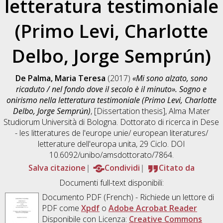
letteratura testimoniale
(Primo Levi, Charlotte
Delbo, Jorge Semprún)
De Palma, Maria Teresa
(2017)
«Mi sono alzato, sono
ricaduto / nel fondo dove il secolo è il minuto». Sogno e
onirismo nella letteratura testimoniale (Primo Levi, Charlotte
Delbo, Jorge Semprún)
, [Dissertation thesis], Alma Mater
Studiorum Università di Bologna. Dottorato di ricerca in
Dese
- les litteratures de l'europe unie/ european literatures/
letterature dell'europa unita
, 29 Ciclo. DOI
10.6092/unibo/amsdottorato/7864.
Salva citazione
Condividi
Citato da
Documenti full-text disponibili:
Documento PDF
(French) - Richiede un lettore di
PDF come
Xpdf
o
Adobe Acrobat Reader
Disponibile con Licenza:
Creative Commons