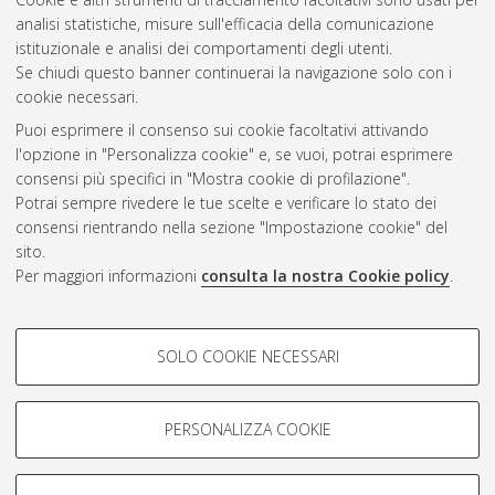
Gestione del documento:
analisi statistiche, misure sull'efficacia della comunicazione
istituzionale e analisi dei comportamenti degli utenti.
Se chiudi questo banner continuerai la navigazione solo con i
cookie necessari.
Atom
Puoi esprimere il consenso sui cookie facoltativi attivando
Rss 1.0
l'opzione in "Personalizza cookie" e, se vuoi, potrai esprimere
consensi più specifici in "Mostra cookie di profilazione".
Rss 2.0
Potrai sempre rivedere le tue scelte e verificare lo stato dei
consensi rientrando nella sezione "Impostazione cookie" del
sito.
AMS Dottorato
Per maggiori informazioni
consulta la nostra Cookie policy
.
ISSN: 2038-7946
Servizio implementato e gestito da
AlmaDL
Impostazioni Cookie
COOKIE DI PROFILAZIONE -
SOLO COOKIE NECESSARI
Informativa sulla privacy
FACOLTATIVI
Condizioni d’uso del sito
Si tratta di cookie utilizzati per analizzare le caratteristiche della
navigazione degli utenti, creare profili in base al loro comportamento
PERSONALIZZA COOKIE
sul sito, per analisi di marketing.
Mostra cookie di profilazione