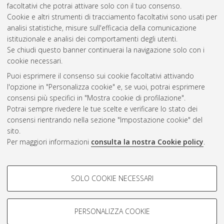
facoltativi che potrai attivare solo con il tuo consenso.
Cookie e altri strumenti di tracciamento facoltativi sono usati per
Gestione del documento:
analisi statistiche, misure sull'efficacia della comunicazione
istituzionale e analisi dei comportamenti degli utenti.
Se chiudi questo banner continuerai la navigazione solo con i
cookie necessari.
Atom
Puoi esprimere il consenso sui cookie facoltativi attivando
Rss 1.0
l'opzione in "Personalizza cookie" e, se vuoi, potrai esprimere
consensi più specifici in "Mostra cookie di profilazione".
Rss 2.0
Potrai sempre rivedere le tue scelte e verificare lo stato dei
consensi rientrando nella sezione "Impostazione cookie" del
sito.
AMS Dottorato
Per maggiori informazioni
consulta la nostra Cookie policy
.
ISSN: 2038-7946
Servizio implementato e gestito da
AlmaDL
Impostazioni Cookie
COOKIE DI PROFILAZIONE -
SOLO COOKIE NECESSARI
Informativa sulla privacy
FACOLTATIVI
Condizioni d’uso del sito
Si tratta di cookie utilizzati per analizzare le caratteristiche della
navigazione degli utenti, creare profili in base al loro comportamento
PERSONALIZZA COOKIE
sul sito, per analisi di marketing.