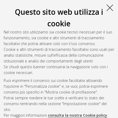
Questo sito web utilizza i
cookie
Nel nostro sito utilizziamo sia cookie tecnici necessari per il suo
funzionamento, sia cookie e altri strumenti di tracciamento
facoltativi che potrai attivare solo con il tuo consenso.
Cookie e altri strumenti di tracciamento facoltativi sono usati per
Gestione del documento:
analisi statistiche, misure sull'efficacia della comunicazione
istituzionale e analisi dei comportamenti degli utenti.
Se chiudi questo banner continuerai la navigazione solo con i
cookie necessari.
Atom
Puoi esprimere il consenso sui cookie facoltativi attivando
Rss 1.0
l'opzione in "Personalizza cookie" e, se vuoi, potrai esprimere
consensi più specifici in "Mostra cookie di profilazione".
Rss 2.0
Potrai sempre rivedere le tue scelte e verificare lo stato dei
consensi rientrando nella sezione "Impostazione cookie" del
sito.
AMS Dottorato
Per maggiori informazioni
consulta la nostra Cookie policy
.
ISSN: 2038-7946