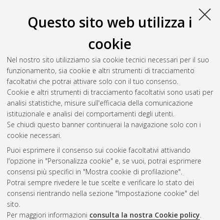
Questo sito web utilizza i
cookie
Nel nostro sito utilizziamo sia cookie tecnici necessari per il suo
funzionamento, sia cookie e altri strumenti di tracciamento
facoltativi che potrai attivare solo con il tuo consenso.
Cookie e altri strumenti di tracciamento facoltativi sono usati per
Gestione del documento:
analisi statistiche, misure sull'efficacia della comunicazione
istituzionale e analisi dei comportamenti degli utenti.
Se chiudi questo banner continuerai la navigazione solo con i
cookie necessari.
Atom
Puoi esprimere il consenso sui cookie facoltativi attivando
Rss 1.0
l'opzione in "Personalizza cookie" e, se vuoi, potrai esprimere
consensi più specifici in "Mostra cookie di profilazione".
Rss 2.0
Potrai sempre rivedere le tue scelte e verificare lo stato dei
consensi rientrando nella sezione "Impostazione cookie" del
sito.
AMS Dottorato
Per maggiori informazioni
consulta la nostra Cookie policy
.
ISSN: 2038-7946