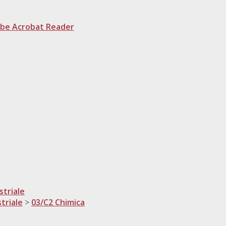
be Acrobat Reader
striale
triale
>
03/C2 Chimica