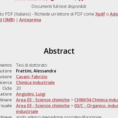
Documenti full-text disponibili:
to PDF
(Italiano) - Richiede un lettore di PDF come
Xpdf
o
Ado
d (3MB)
|
Anteprima
Abstract
umento
Tesi di dottorato
utore
Frattini, Alessandra
visore
Cavani, Fabrizio
icerca
Chimica industriale
Ciclo
20
natore
Angiolini, Luigi
linare
Area 03 - Scienze chimiche
>
CHIM/04 Chimica indu
rsuale
Area 03 - Scienze chimiche
>
03/C - Organico, indus
industriale
chiave
acido adipico menadione ossodesulfurazione