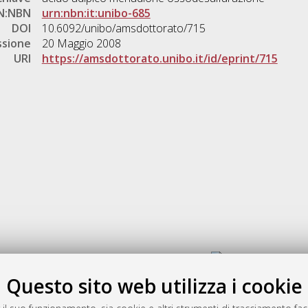
N:NBN
urn:nbn:it:unibo-685
DOI
10.6092/unibo/amsdottorato/715
ssione
20 Maggio 2008
URI
https://amsdottorato.unibo.it/id/eprint/715
Gestione del documento:
Questo sito web utilizza i cookie