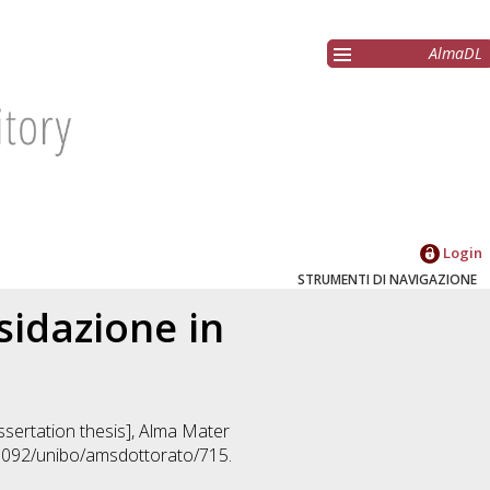
AlmaDL
Login
STRUMENTI DI NAVIGAZIONE
sidazione in
issertation thesis], Alma Mater
.6092/unibo/amsdottorato/715.