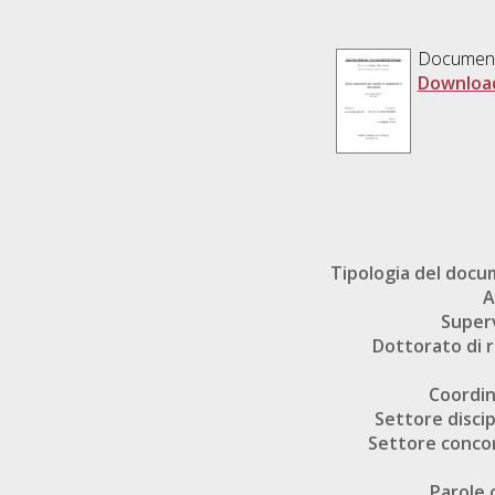
Documen
Downloa
Tipologia del doc
A
Super
Dottorato di r
Coordi
Settore discip
Settore conco
Parole 